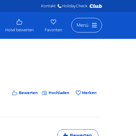
Kontakt
HolidayCheck 
Menü
Hotel bewerten
Favoriten
Bewerten
Hochladen
Merken
Bewerten