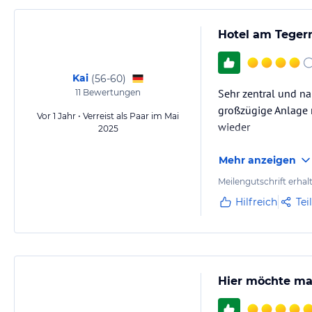
Hotel am Teger
Kai
(
56-60
)
Sehr zentral und na
11
Bewertungen
großzügige Anlage m
Vor 1 Jahr • Verreist als Paar im Mai
wieder
2025
Mehr anzeigen
Meilengutschrift erhal
Hilfreich
Tei
Hier möchte ma