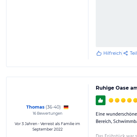
Hilfreich
Tei
Ruhige Oase am
Thomas
(
36-40
)
Eine wunderschöne 
16
Bewertungen
Bereich, Schwimmba
Vor 3 Jahren • Verreist als Familie im
September 2022
Das Frühstück war 