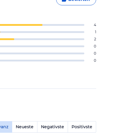
4
1
2
0
0
0
vanz
Neueste
Negativste
Positivste