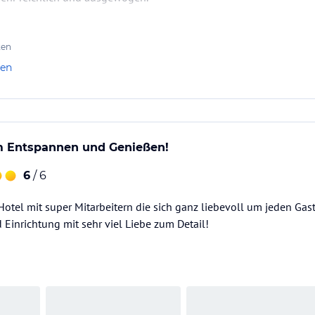
r eine Hochzeit zu Gast, haben unseren Aufenthalt sehr genossen u
ten
len
um Entspannen und Genießen!
6
/ 6
Hotel mit super Mitarbeitern die sich ganz liebevoll um jeden Ga
 Einrichtung mit sehr viel Liebe zum Detail!