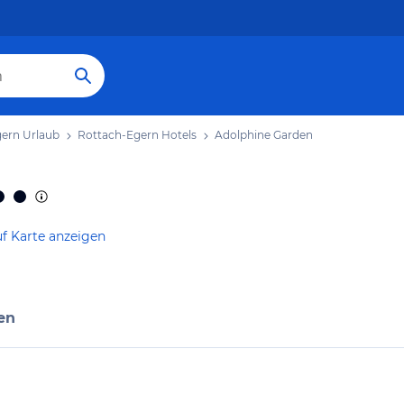
ern Urlaub
Rottach-Egern Hotels
Adolphine Garden
f Karte anzeigen
en