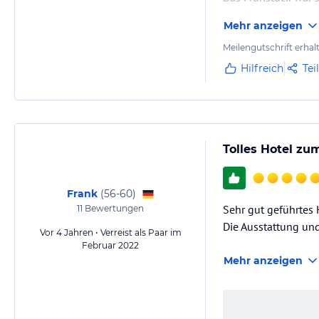
Mehr anzeigen
Wir war zu dritt fü
wiederkommen.
Meilengutschrift erhal
Hilfreich
Tei
Tolles Hotel z
Frank
(
56-60
)
Sehr gut geführtes 
11
Bewertungen
Die Ausstattung und
Vor 4 Jahren • Verreist als Paar im
Februar 2022
Mehr anzeigen