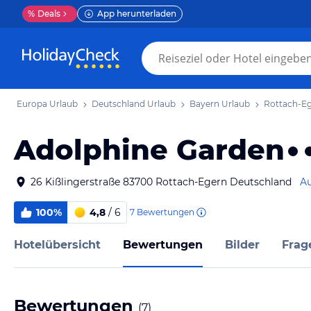
%
Deals
App herunterladen
Europa Urlaub
Deutschland Urlaub
Bayern Urlaub
Rottach-Eg
Adolphine Garden
26 Kißlingerstraße 83700 Rottach-Egern Deutschland
Au
100%
4,8
/ 6
7
Bewertungen
Hotelübersicht
Bewertungen
Bilder
Frag
Bewertungen
(
7
)