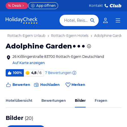
%
Deals
App öffnen
Kontakt
Hotel, Reiseziel
b
Rottach-Egern Urlaub
Rottach-Egern Hotels
Adolphine Garden
Adolphine Garden
26 Kißlingerstraße 83700 Rottach-Egern Deutschland
Auf Karte anzeigen
7
Bewertungen
100%
4,8
/ 6
Bewerten
Hochladen
Merken
Hotelübersicht
Bewertungen
Bilder
Fragen
Bilder
(
20
)