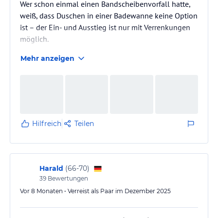
Wer schon einmal einen Bandscheibenvorfall hatte,
weiß, dass Duschen in einer Badewanne keine Option
ist – der Ein- und Ausstieg ist nur mit Verrenkungen
möglich.
Mehr anzeigen
Im Vorjahr hatte ich im Kurhaus Binz ein großzügiges
Zimmer mit Balkon, Meerblick und Dusche – ein
rundum gelungener Aufenthalt. Für meine diesjährige
Buchung wollte ich genau dieses Zimmer oder etwas
Gleichwertiges. Trotz der gestiegenen Preise nach der
A-ROSA-Übernahme gönnte ich uns diesen Aufenthalt
Hilfreich
Teilen
– laut Website sind diese Zimmer schließlich mit…
Harald
(
66-70
)
39
Bewertungen
Vor 8 Monaten • Verreist als Paar im Dezember 2025