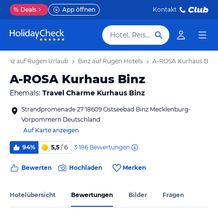
%
Deals
App öffnen
Kontakt
Hotel, Reiseziel
Binz auf Rügen Urlaub
Binz auf Rügen Hotels
A-ROSA Kurhaus Binz
A-ROSA Kurhaus Binz
Ehemals:
Travel Charme Kurhaus Binz
Strandpromenade 27 18609 Ostseebad Binz Mecklenburg-
Vorpommern Deutschland
Auf Karte anzeigen
3.186
Bewertungen
94%
5,5
/ 6
Bewerten
Hochladen
Merken
Hotelübersicht
Bewertungen
Bilder
Fragen