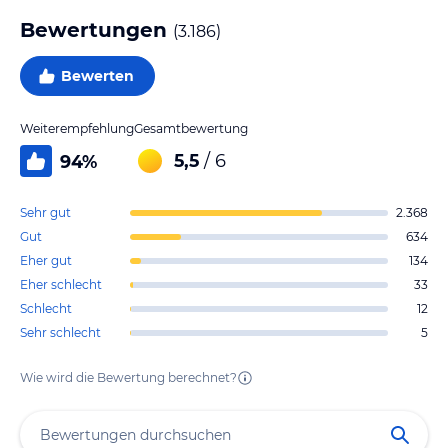
Bewertungen
(
3.186
)
Bewerten
Weiterempfehlung
Gesamtbewertung
5,5
/ 6
94
%
Sehr gut
2.368
Gut
634
Eher gut
134
Eher schlecht
33
Schlecht
12
Sehr schlecht
5
Wie wird die Bewertung berechnet?