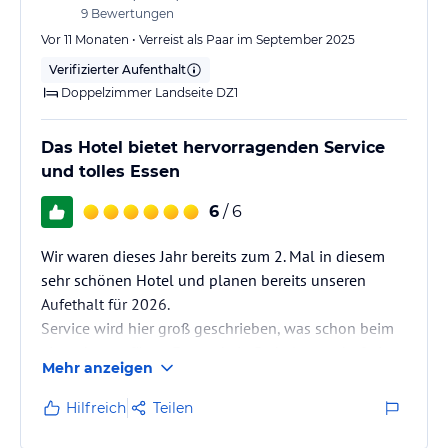
9
Bewertungen
Vor 11 Monaten • Verreist als Paar im September 2025
Verifizierter Aufenthalt
Doppelzimmer Landseite DZ1
Das Hotel bietet hervorragenden Service
und tolles Essen
6
/ 6
Wir waren dieses Jahr bereits zum 2. Mal in diesem
sehr schönen Hotel und planen bereits unseren
Aufethalt für 2026.
Service wird hier groß geschrieben, was schon beim
einparken anfängt. Es war kein Patkplatz mehr frei,
Mehr anzeigen
als wir anreisten und so kam der freundliche
Rezeptionist direkt raus und erklärte uns, dass wir
Hilfreich
Teilen
gleich um die Eckein der Tiefgarage parken könnten.
In der Zeit, wo wir unser Auto parkten, trug er schon