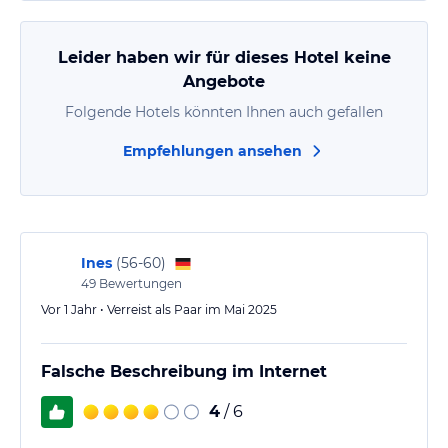
mal unser Gepaäck in die Lobby und wir bekamen
auch gleich zum einchecken 2 Gläser Orangensaft…
Leider haben wir für dieses Hotel keine
Angebote
Folgende Hotels könnten Ihnen auch gefallen
Empfehlungen ansehen
Ines
(
56-60
)
49
Bewertungen
Vor 1 Jahr • Verreist als Paar im Mai 2025
Falsche Beschreibung im Internet
4
/ 6