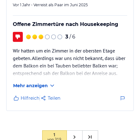
Vor 1 Jahr • Verreist als Paar im Juni 2025
Offene Zimmertüre nach Housekeeping
3
/ 6
Wir hatten um ein Zimmer in der obersten Etage
gebeten. Allerdings war uns nicht bekannt, dass über
dem Balkon ein bei Tauben beliebter Balken war;
entsprechend sah der Balkon bei der Anreise aus.
Eingetrockneter Taubenkot auf Boden und Möbeln.
Mehr anzeigen
Dies hat sich täglich dann wiederholt. Es gibt dort
keine Taubenabwehrenden Maßnahmen. Aber es kam
Hilfreich
Teilen
noch besser: Wir hatten das Zimmer am Vormittag
noch vor dem Housekeeping verlassen und fanden
die Zimmertür weit aufstehend nach der Rückkehr am
Abend vor. Ein weiteres Mal…
1
von
319