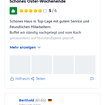
Schönes Oster-Wochenende
5
/ 6
Schönes Haus in Top-Lage mit gutem Service und
freundlichen Mitarbeitern.
Buffet wir ständig nachgelegt und vom Koch
genauestens auf Vollständigkeit geprüft.
Schwimmbad und Saunabereich ebenfalls
Mehr anzeigen
ansprechend.
Wir wünschen uns mehr Auswahl an
Zimmerkategorien mit Hund da oft ausgebucht.
Wir kommen sehr gern wieder.
Hilfreich
Teilen
Berthold
(
61-65
)