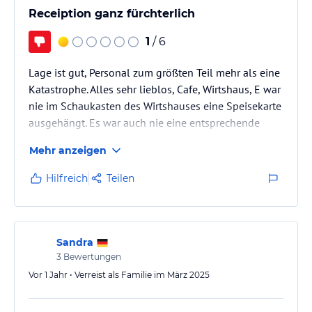
Receiption ganz fürchterlich
1
/ 6
Lage ist gut, Personal zum größten Teil mehr als eine
Katastrophe. Alles sehr lieblos, Cafe, Wirtshaus, E war
nie im Schaukasten des Wirtshauses eine Speisekarte
ausgehängt. Es war auch nie eine entsprechende
Ansprechperson zu erreichen, geschweige denn zu
Mehr anzeigen
sehen. Interesse an Gästen gleich null.
Hilfreich
Teilen
Sandra
3
Bewertungen
Vor 1 Jahr • Verreist als Familie im März 2025