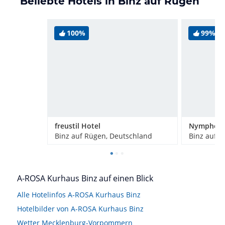
Beliebte Hotels in Binz auf Rügen
100%
99%
freustil Hotel
Binz auf Rügen, Deutschland
Binz auf R
A-ROSA Kurhaus Binz auf einen Blick
Alle Hotelinfos A-ROSA Kurhaus Binz
Hotelbilder von A-ROSA Kurhaus Binz
Wetter Mecklenburg-Vorpommern