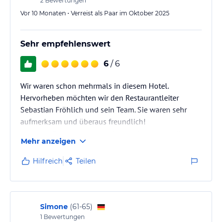
2
Bewertungen
Vor 10 Monaten • Verreist als Paar im Oktober 2025
Sehr empfehlenswert
6
/ 6
Wir waren schon mehrmals in diesem Hotel.
Hervorheben möchten wir den Restaurantleiter
Sebastian Fröhlich und sein Team. Sie waren sehr
aufmerksam und überaus freundlich!
Auch der Zimmerservice ließ keine Wünsche offen.
Mehr anzeigen
Wir können das Hotel nur empfehlen!
Hilfreich
Teilen
Berthold und Angelika Bachg
Simone
(
61-65
)
1
Bewertungen