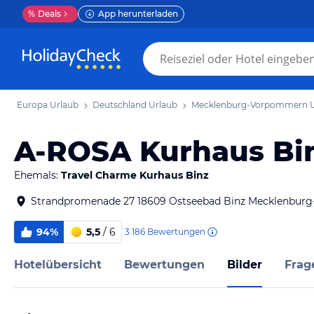
%
Deals
App herunterladen
Europa Urlaub
Deutschland Urlaub
Mecklenburg-Vorpommern U
A-ROSA Kurhaus Bi
Ehemals:
Travel Charme Kurhaus Binz
Strandpromenade 27 18609 Ostseebad Binz Mecklenbur
94%
5,5
/ 6
3.186
Bewertungen
Hotelübersicht
Bewertungen
Bilder
Frag