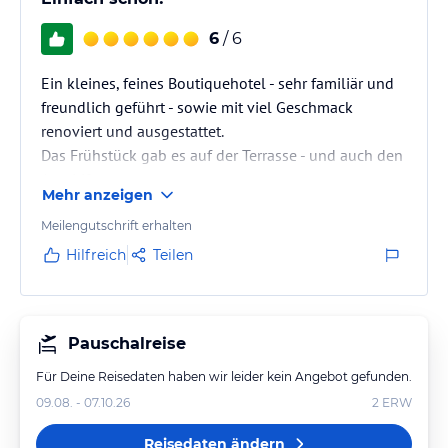
6
/ 6
Ein kleines, feines Boutiquehotel - sehr familiär und
freundlich geführt - sowie mit viel Geschmack
renoviert und ausgestattet.
Das Frühstück gab es auf der Terrasse - und auch den
Aperitif…
Mehr anzeigen
Wir haben uns mehr als wohl gefühlt!
Meilengutschrift erhalten
Hilfreich
Teilen
Pauschalreise
Für Deine Reisedaten haben wir leider kein Angebot gefunden.
09.08. - 07.10.26
2
ERW
Reisedaten ändern