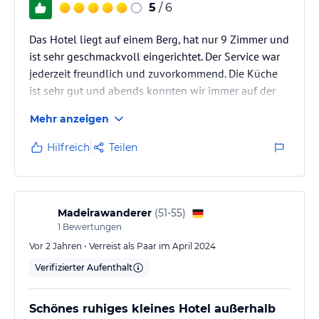
5
/ 6
Das Hotel liegt auf einem Berg, hat nur 9 Zimmer und
ist sehr geschmackvoll eingerichtet. Der Service war
jederzeit freundlich und zuvorkommend. Die Küche
ist sehr gut und abends konnten wir immer auf der
großen Terrasse (ca. 200 m2) sitzen und den
Mehr anzeigen
Sonnenuntergang genießen. Unser Zimmer war leider
etwas klein, das nächste Mal würden wir ein größeres
Hilfreich
Teilen
wählen. Am Hotel gibt es einen kleinen Parkplatz für
4 Pkw, der allerdings sehr eng ist. Ungefähr 100
Meter entfernt hat das Hotel noch einen größeren
Parkplatz, der…
Madeirawanderer
(
51-55
)
1
Bewertungen
Vor 2 Jahren • Verreist als Paar im April 2024
Verifizierter Aufenthalt
Schönes ruhiges kleines Hotel außerhalb