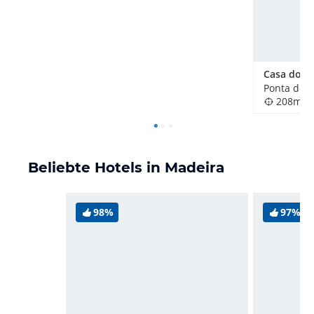
Casa do So
Ponta do S
208m
Beliebte Hotels in Madeira
98%
97%