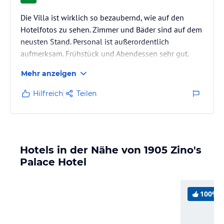
Die Villa ist wirklich so bezaubernd, wie auf den
Hotelfotos zu sehen. Zimmer und Bäder sind auf dem
neusten Stand. Personal ist außerordentlich
aufmerksam. Frühstück und Abendessen sehr gut.
Kostenfreie Parkplätze am Hotel bzw. etwa 50 Meter
Mehr anzeigen
entfernt, auf einer hoteleigenen Parkplatzfläche.
Hilfreich
Teilen
Hotels in der Nähe von 1905 Zino's
Palace Hotel
100%