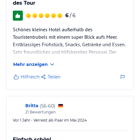
des Tour
6
/ 6
Schönes kleines Hotel außerhalb des
Touristentrubels mit einem super Blick aufs Meer.
Erstklassiges Frühstück, Snacks, Getränke und Essen.
Sehr freundliches und hilfsbereites Personal. Der
kleine Pool ist allerdings nichts für Wasserratten und
Mehr anzeigen
zum Bahnen ziehen (wir wollten sowieso wandern).
Ist aber bis auf ein paar hineingefallene Blätter von
Hilfreich
Teilen
neben stehenden Bäumen absolut sauber so wie das
gesamte Hotel. Es gibt einen mit Schranke
gesicherten Parkplatz beim Hotel. Anfahrt unbedingt
von der Küstenstraße ER101…
Britta
(
56-60
)
21
Bewertungen
Vor 1 Jahr • Verreist als Paar im Mai 2024
Einfach schön!