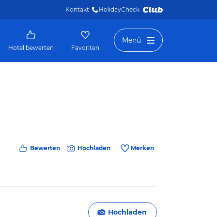
Kontakt
HolidayCheck 
Menü
Hotel bewerten
Favoriten
Bewerten
Hochladen
Merken
Hochladen