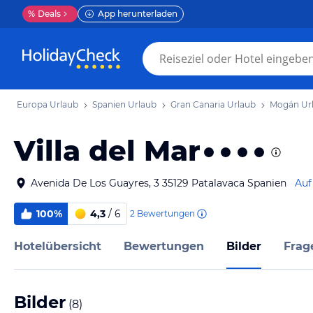
%
Deals
App herunterladen
Europa Urlaub
Spanien Urlaub
Gran Canaria Urlaub
Mogán Ur
Villa del Mar
Avenida De Los Guayres, 3 35129 Patalavaca Spanien
Auf
100%
4,3
/ 6
2
Bewertungen
Hotelübersicht
Bewertungen
Bilder
Frag
Bilder
(
8
)