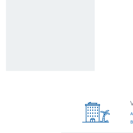
Vistas
Bar
von José Manuel • Verreist im Juni 2010
von José Manuel • V
Exterior
von José Manuel • Verreist im Juni 2010
V
A
B