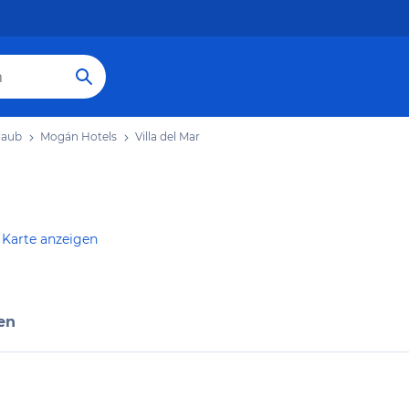
laub
Mogán Hotels
Villa del Mar
 Karte anzeigen
en