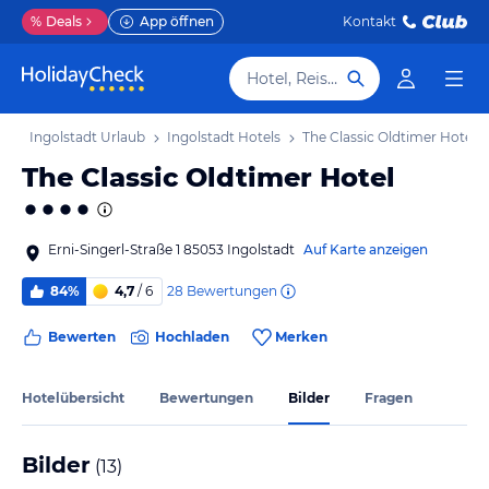
%
Deals
App öffnen
Kontakt
Hotel, Reiseziel
ub
Ingolstadt Urlaub
Ingolstadt Hotels
The Classic Oldtimer Hotel
The Classic Oldtimer Hotel
Erni-Singerl-Straße 1 85053 Ingolstadt
Auf Karte anzeigen
28
Bewertungen
84%
4,7
/ 6
Bewerten
Hochladen
Merken
Hotelübersicht
Bewertungen
Bilder
Fragen
Bilder
(
13
)