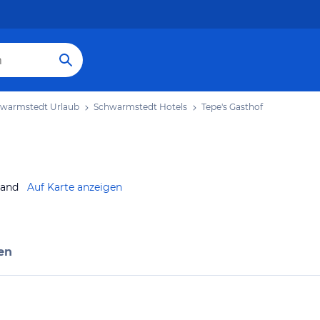
warmstedt Urlaub
Schwarmstedt Hotels
Tepe's Gasthof
land
Auf Karte anzeigen
en