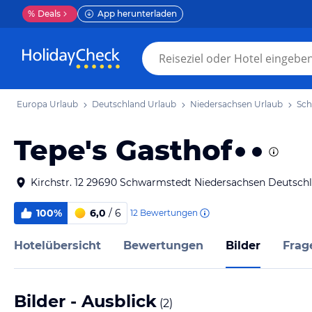
%
Deals
App herunterladen
Europa Urlaub
Deutschland Urlaub
Niedersachsen Urlaub
Sch
Tepe's Gasthof
Kirchstr. 12 29690 Schwarmstedt Niedersachsen Deutsch
100%
6,0
/ 6
12
Bewertungen
Hotelübersicht
Bewertungen
Bilder
Frag
Bilder - Ausblick
(
2
)