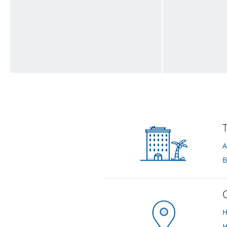
Leine-Masch
Exklusiver Son
vom Hotelier • August 2014
vom Hotelier • Aug
A
B
H
H