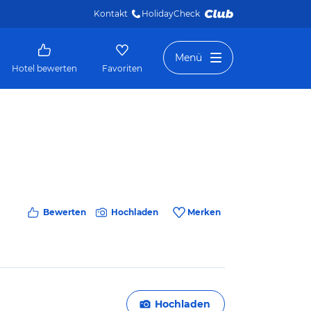
Kontakt
HolidayCheck 
Menü
Hotel bewerten
Favoriten
Bewerten
Hochladen
Merken
Hochladen