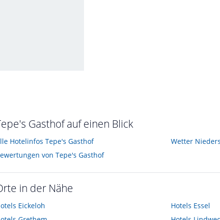
nenuntergangblick
ust 2014
Tepe's Gasthof auf einen Blick
lle Hotelinfos Tepe's Gasthof
Wetter Nieder
ewertungen von Tepe's Gasthof
Orte in der Nähe
otels
Eickeloh
Hotels
Essel
otels
Grethem
Hotels
Lindwed