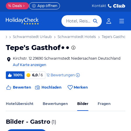
%
Deals
App öffnen
Kontakt
Hotel, Reiseziel
laub
Schwarmstedt Urlaub
Schwarmstedt Hotels
Tepe's Gasthof
Tepe's Gasthof
Kirchstr. 12 29690 Schwarmstedt Niedersachsen Deutschland
Auf Karte anzeigen
12
Bewertungen
100%
6,0
/ 6
Bewerten
Hochladen
Merken
Hotelübersicht
Bewertungen
Bilder
Fragen
Bilder - Gastro
(
1
)