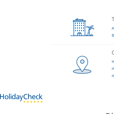
Zimmer
Zimmer
vom Hotelier • Januar 2023
vom Hotelier • Jan
A
B
H
H
H