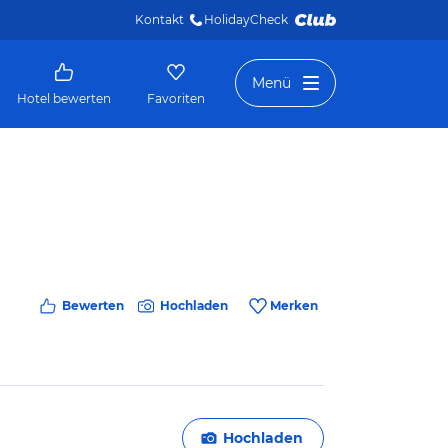
Kontakt
HolidayCheck 
Menü
Hotel bewerten
Favoriten
Bewerten
Hochladen
Merken
Hochladen