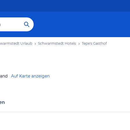
warmstedt Urlaub
Schwarmstedt Hotels
Tepe's Gasthof
land
Auf Karte anzeigen
en