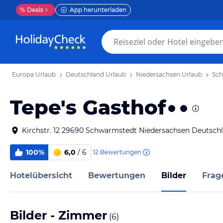
%
Deals
App herunterladen
Europa Urlaub
Deutschland Urlaub
Niedersachsen Urlaub
Sch
Tepe's Gasthof
Kirchstr. 12 29690 Schwarmstedt Niedersachsen Deutsch
100%
6,0
/ 6
12
Bewertungen
Hotelübersicht
Bewertungen
Bilder
Frag
Bilder - Zimmer
(
6
)