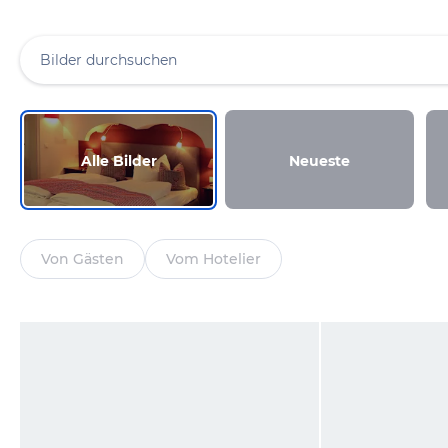
Alle Bilder
Neueste
Von Gästen
Vom Hotelier