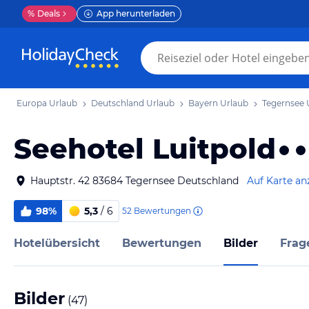
%
Deals
App herunterladen
Europa Urlaub
Deutschland Urlaub
Bayern Urlaub
Tegernsee 
Seehotel Luitpold
Hauptstr. 42 83684 Tegernsee Deutschland
Auf Karte an
98%
5,3
/ 6
52
Bewertungen
Hotelübersicht
Bewertungen
Bilder
Frag
Bilder
(
47
)