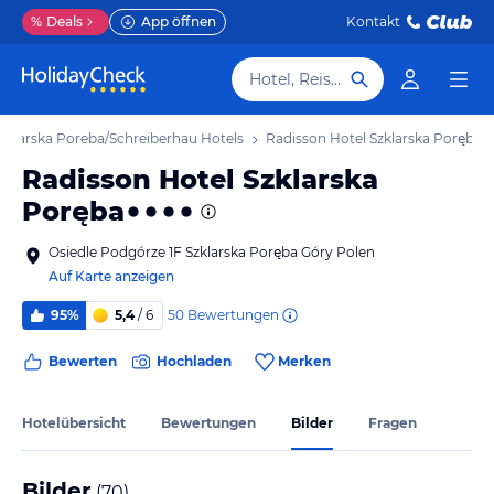
%
Deals
App öffnen
Kontakt
Hotel, Reiseziel
zklarska Poreba/Schreiberhau Hotels
Radisson Hotel Szklarska Poręba
Radisson Hotel Szklarska
Poręba
Osiedle Podgórze 1F Szklarska Poręba Góry Polen
Auf Karte anzeigen
50
Bewertungen
95%
5,4
/ 6
Bewerten
Hochladen
Merken
Hotelübersicht
Bewertungen
Bilder
Fragen
Bilder
(
70
)