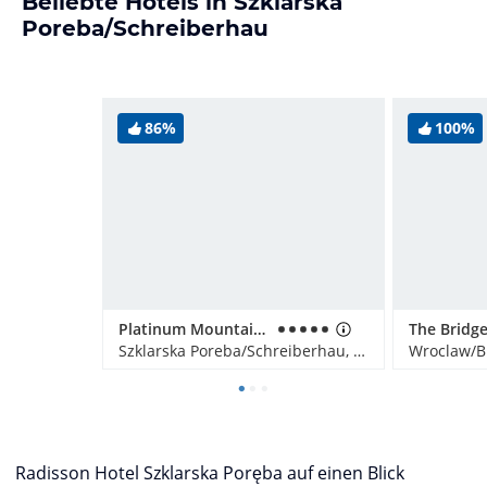
Beliebte Hotels in Szklarska
Poreba/Schreiberhau
86%
100%
Platinum Mountain Hotel&SPA
Szklarska Poreba/Schreiberhau, Polen
Wroclaw/Br
Radisson Hotel Szklarska Poręba auf einen Blick