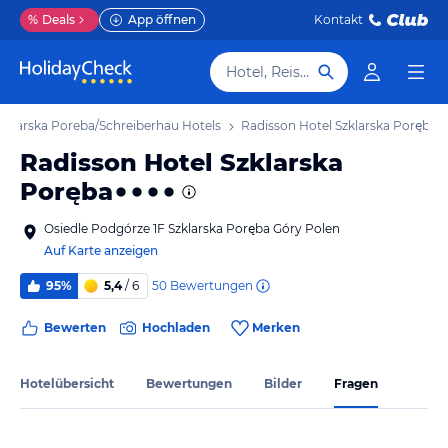
%
Deals
App öffnen
Kontakt
Hotel, Reiseziel
zklarska Poreba/Schreiberhau Hotels
Radisson Hotel Szklarska Poręba
Radisson Hotel Szklarska
Poręba
Osiedle Podgórze 1F Szklarska Poręba Góry Polen
Auf Karte anzeigen
50
Bewertungen
95%
5,4
/ 6
Bewerten
Hochladen
Merken
Hotelübersicht
Bewertungen
Bilder
Fragen