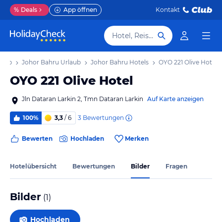
%
Deals
App öffnen
Kontakt
Hotel, Reiseziel
laub
Johor Bahru Urlaub
Johor Bahru Hotels
OYO 221 Olive Hotel
OYO 221 Olive Hotel
Jln Dataran Larkin 2, Tmn Dataran Larkin
Auf Karte anzeigen
3
Bewertungen
100%
3,3
/ 6
Bewerten
Hochladen
Merken
Hotelübersicht
Bewertungen
Bilder
Fragen
Bilder
(
1
)
Hochladen