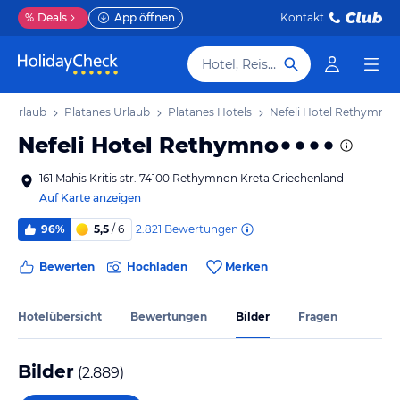
%
Deals
App öffnen
Kontakt
Hotel, Reiseziel
ta Urlaub
Platanes Urlaub
Platanes Hotels
Nefeli Hotel Rethymno
Nefeli Hotel Rethymno
161 Mahis Kritis str. 74100 Rethymnon Kreta Griechenland
Auf Karte anzeigen
2.821
Bewertungen
96%
5,5
/ 6
Bewerten
Hochladen
Merken
Hotelübersicht
Bewertungen
Bilder
Fragen
Bilder
(
2.889
)