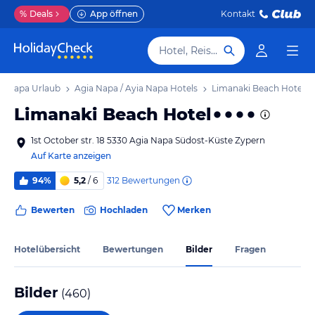
%
Deals
App öffnen
Kontakt
Hotel, Reiseziel
ia Napa Urlaub
Agia Napa / Ayia Napa Hotels
Limanaki Beach Hotel
Limanaki Beach Hotel
1st October str. 18 5330 Agia Napa Südost-Küste Zypern
Auf Karte anzeigen
312
Bewertungen
94%
5,2
/ 6
Bewerten
Hochladen
Merken
Hotelübersicht
Bewertungen
Bilder
Fragen
Bilder
(
460
)