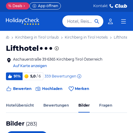
%
Deals
App öffnen
Kontakt
Hotel, Reiseziel
Urlaub
Kirchberg in Tirol Urlaub
Kirchberg in Tirol Hotels
Lifthotel
Lifthotel
Aschauerstraße 39 6365 Kirchberg Tirol Österreich
Auf Karte anzeigen
359
Bewertungen
91%
5,0
/ 6
Bewerten
Hochladen
Merken
Hotelübersicht
Bewertungen
Bilder
Fragen
Bilder
(
283
)