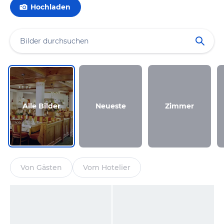
Hochladen
Alle Bilder
Neueste
Zimmer
Von Gästen
Vom Hotelier