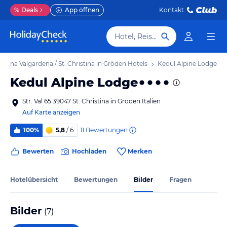
%
Deals
App öffnen
Kontakt
Hotel, Reiseziel
istina Valgardena / St. Christina in Gröden Hotels
Kedul Alpine Lodge
Kedul Alpine Lodge
Str. Val 65 39047 St. Christina in Gröden Italien
Auf Karte anzeigen
11
Bewertungen
100%
5,8
/ 6
Bewerten
Hochladen
Merken
Hotelübersicht
Bewertungen
Bilder
Fragen
Bilder
(
7
)