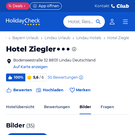
%
Deals
App öffnen
Kontakt
Hotel, Reiseziel
laub
Bayern Urlaub
Lindau Urlaub
Lindau Hotels
Hotel Ziegler
Hotel Ziegler
Bodenseestraße 32 88131 Lindau Deutschland
Auf Karte anzeigen
50
Bewertungen
100%
5,6
/ 6
Bewerten
Hochladen
Merken
Hotelübersicht
Bewertungen
Bilder
Fragen
Bilder
(
35
)