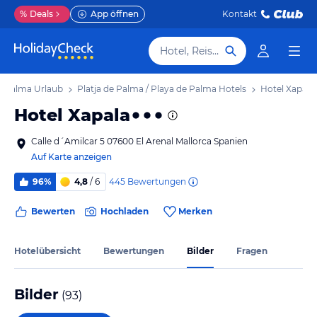
%
Deals
App öffnen
Kontakt
Hotel, Reiseziel
de Palma Urlaub
Platja de Palma / Playa de Palma Hotels
Hotel Xapala
Hotel Xapala
Calle d´Amilcar 5 07600 El Arenal Mallorca Spanien
Auf Karte anzeigen
445
Bewertungen
96%
4,8
/ 6
Bewerten
Hochladen
Merken
Hotelübersicht
Bewertungen
Bilder
Fragen
Bilder
(
93
)