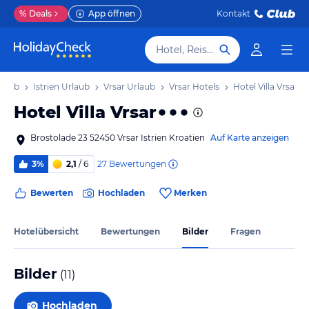
%
Deals
App öffnen
Kontakt
Hotel, Reiseziel
rlaub
Istrien Urlaub
Vrsar Urlaub
Vrsar Hotels
Hotel Villa Vrsar
Hotel Villa Vrsar
Brostolade 23 52450 Vrsar Istrien Kroatien
Auf Karte anzeigen
27
Bewertungen
3%
2,1
/ 6
Bewerten
Hochladen
Merken
Hotelübersicht
Bewertungen
Bilder
Fragen
Bilder
(
11
)
Hochladen