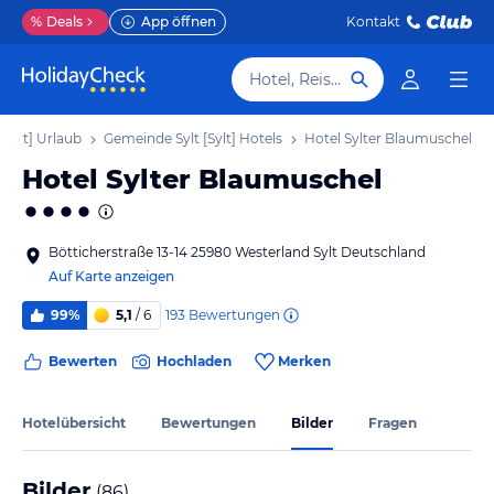
%
Deals
App öffnen
Kontakt
Hotel, Reiseziel
[Sylt] Urlaub
Gemeinde Sylt [Sylt] Hotels
Hotel Sylter Blaumuschel
Hotel Sylter Blaumuschel
Bötticherstraße 13-14 25980 Westerland Sylt Deutschland
Auf Karte anzeigen
193
Bewertungen
99%
5,1
/ 6
Bewerten
Hochladen
Merken
Hotelübersicht
Bewertungen
Bilder
Fragen
Bilder
(
86
)