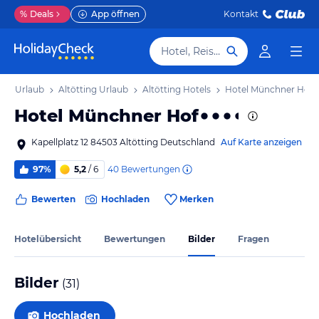
%
Deals
App öffnen
Kontakt
Hotel, Reiseziel
ern Urlaub
Altötting Urlaub
Altötting Hotels
Hotel Münchner Hof
Hotel Münchner Hof
Kapellplatz 12 84503 Altötting Deutschland
Auf Karte anzeigen
40
Bewertungen
97%
5,2
/ 6
Bewerten
Hochladen
Merken
Hotelübersicht
Bewertungen
Bilder
Fragen
Bilder
(
31
)
Hochladen