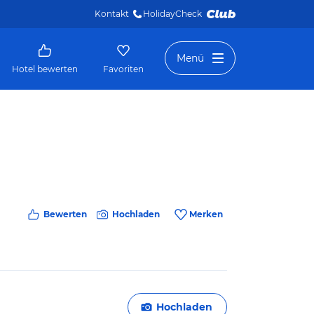
Kontakt
HolidayCheck 
Menü
Hotel bewerten
Favoriten
Bewerten
Hochladen
Merken
Hochladen