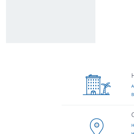
Kleiner Poolbereich
von Elke • Verreist im September 2018
A
B
H
H