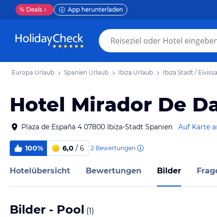
%
Deals
App herunterladen
Europa Urlaub
Spanien Urlaub
Ibiza Urlaub
Ibiza Stadt / Eivis
Hotel Mirador De Da
Plaza de España 4 07800 Ibiza-Stadt Spanien
Auf Karte 
100%
6,0
/ 6
2
Bewertungen
Hotelübersicht
Bewertungen
Bilder
Frag
Bilder - Pool
(
1
)