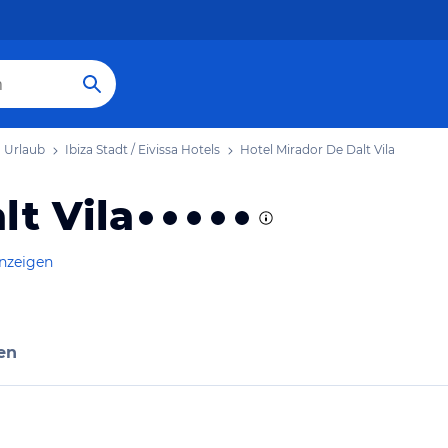
sa Urlaub
Ibiza Stadt / Eivissa Hotels
Hotel Mirador De Dalt Vila
lt Vila
anzeigen
en