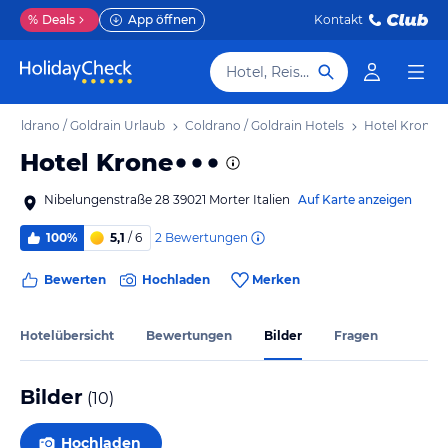
%
Deals
App öffnen
Kontakt
Hotel, Reiseziel
Coldrano / Goldrain Urlaub
Coldrano / Goldrain Hotels
Hotel Krone
Hotel Krone
Nibelungenstraße 28 39021 Morter Italien
Auf Karte anzeigen
2
Bewertungen
100%
5,1
/ 6
Bewerten
Hochladen
Merken
Hotelübersicht
Bewertungen
Bilder
Fragen
Bilder
(
10
)
Hochladen