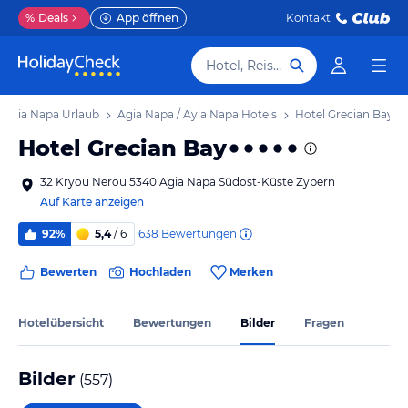
%
Deals
App öffnen
Kontakt
Hotel, Reiseziel
/ Ayia Napa Urlaub
Agia Napa / Ayia Napa Hotels
Hotel Grecian Bay
Hotel Grecian Bay
32 Kryou Nerou 5340 Agia Napa Südost-Küste Zypern
Auf Karte anzeigen
638
Bewertungen
92%
5,4
/ 6
Bewerten
Hochladen
Merken
Hotelübersicht
Bewertungen
Bilder
Fragen
Bilder
(
557
)