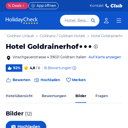
%
Deals
App öffnen
Kontakt
Hotel, Reiseziel
no / Goldrain Urlaub
Coldrano / Goldrain Hotels
Hotel Goldrainerhof
Hotel Goldrainerhof
Vinschgauerstrasse 4 39021 Goldrain Italien
Auf Karte anzeigen
16
Bewertungen
92%
4,8
/ 6
Bewerten
Hochladen
Merken
Hotelübersicht
Bewertungen
Bilder
Fragen
Bilder
(
12
)
Hochladen