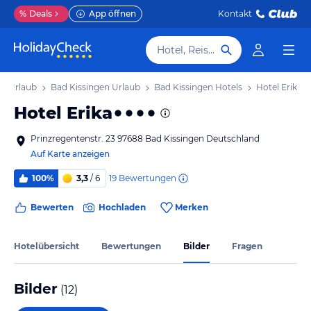
%
Deals
App öffnen
Kontakt
Hotel, Reiseziel
n Urlaub
Bad Kissingen Urlaub
Bad Kissingen Hotels
Hotel Erika
Hotel Erika
Prinzregentenstr. 23 97688 Bad Kissingen Deutschland
Auf Karte anzeigen
19
Bewertungen
100%
3,3
/ 6
Bewerten
Hochladen
Merken
Hotelübersicht
Bewertungen
Bilder
Fragen
Bilder
(
12
)