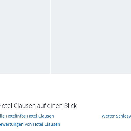
Sanitäre Einrichtung
t im November 2015
von Timo • Verreist im November 2015
oppelzimmer
Ein Doppelzimmer mittlere Grösse
st im September 2013
von Frank • Verreist im September 2013
Hotel Clausen auf einen Blick
lle Hotelinfos Hotel Clausen
Wetter Schlesw
ewertungen von Hotel Clausen