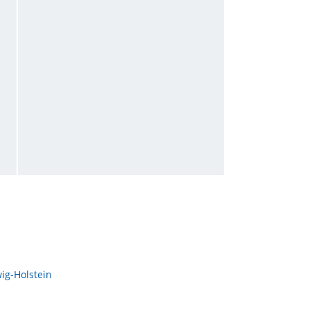
Badezimmer
von Timo • Verreist im November 2015
mitten in der Fußgängerzone Friedrichstraße
von Dennis • Verreist im August 2007
ig-Holstein