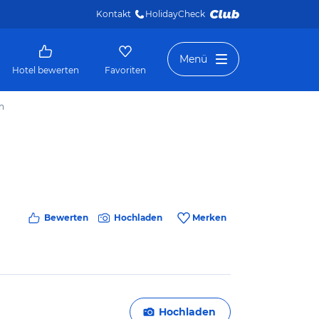
Kontakt
HolidayCheck 
Menü
Hotel bewerten
Favoriten
n
Bewerten
Hochladen
Merken
Hochladen