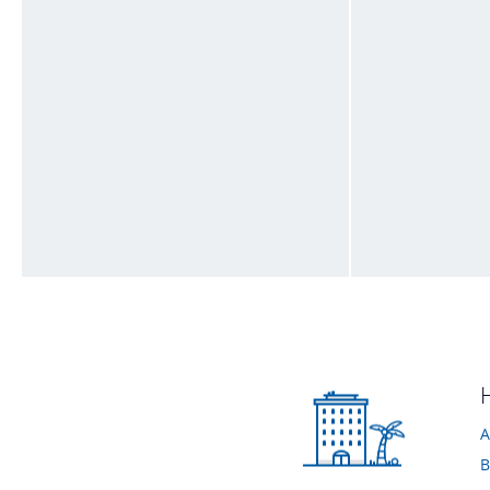
Rezeption
Hotel Clausen
von Timo • Verreist im November 2015
von Timo • Verreis
Dusche
Sitzecke im D
von Timo • Verreist im November 2015
von Frank • Verrei
A
B