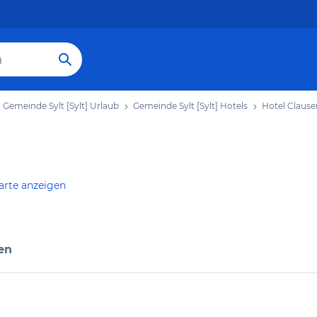
Gemeinde Sylt [Sylt] Urlaub
Gemeinde Sylt [Sylt] Hotels
Hotel Clause
arte anzeigen
en