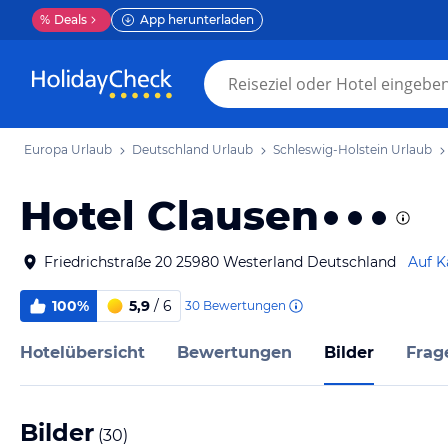
%
Deals
App herunterladen
Europa Urlaub
Deutschland Urlaub
Schleswig-Holstein Urlaub
Hotel Clausen
Friedrichstraße 20 25980 Westerland Deutschland
Auf K
100%
5,9
/ 6
30
Bewertungen
Hotelübersicht
Bewertungen
Bilder
Frag
Bilder
(
30
)