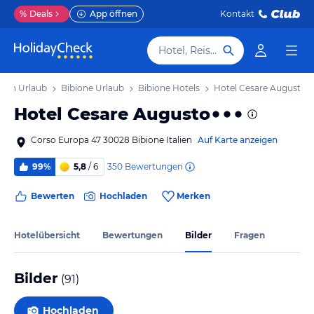
%
Deals
App öffnen
Kontakt
Hotel, Reiseziel
tien Urlaub
Bibione Urlaub
Bibione Hotels
Hotel Cesare Augusto
Hotel Cesare Augusto
Corso Europa 47 30028 Bibione Italien
Auf Karte anzeigen
350
Bewertungen
99%
5,8
/ 6
Bewerten
Hochladen
Merken
Hotelübersicht
Bewertungen
Bilder
Fragen
Bilder
(
91
)
Hochladen