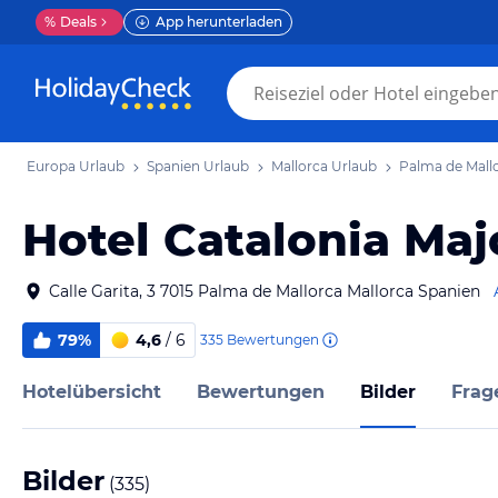
%
Deals
App herunterladen
Europa Urlaub
Spanien Urlaub
Mallorca Urlaub
Palma de Mall
Hotel Catalonia Maj
Calle Garita, 3 7015 Palma de Mallorca Mallorca Spanien
79%
4,6
/ 6
335
Bewertungen
Hotelübersicht
Bewertungen
Bilder
Frag
Bilder
(
335
)