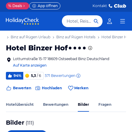
%
Deals
App öffnen
Kontakt
Hotel, Reiseziel
aub
Binz auf Rügen Urlaub
Binz auf Rügen Hotels
Hotel Binzer Hof
Hotel Binzer Hof
Lottumstraße 15-17 18609 Ostseebad Binz Deutschland
Auf Karte anzeigen
571
Bewertungen
94%
5,3
/ 6
Bewerten
Hochladen
Merken
Hotelübersicht
Bewertungen
Bilder
Fragen
Bilder
(
111
)