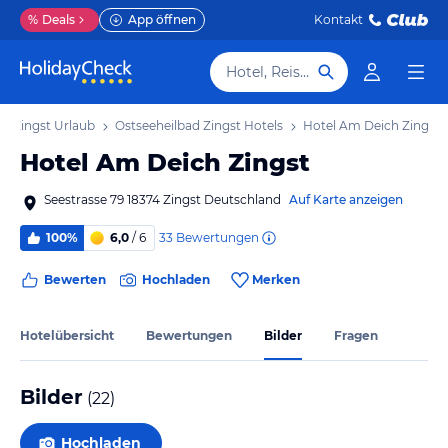
%
Deals
App öffnen
Kontakt
Hotel, Reiseziel
ad Zingst Urlaub
Ostseeheilbad Zingst Hotels
Hotel Am Deich Zingst
Hotel Am Deich Zingst
Seestrasse 79 18374 Zingst Deutschland
Auf Karte anzeigen
33
Bewertungen
100%
6,0
/ 6
Bewerten
Hochladen
Merken
Hotelübersicht
Bewertungen
Bilder
Fragen
Bilder
(
22
)
Hochladen