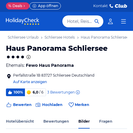
%
Deals
App öffnen
Kontakt
Hotel, Reiseziel
b
Schliersee Urlaub
Schliersee Hotels
Haus Panorama Schliersee
Haus Panorama Schliersee
Ehemals:
Fewo Haus Panorama
Perfallstraße 1B 83727 Schliersee Deutschland
Auf Karte anzeigen
3
Bewertungen
100%
6,0
/ 6
Bewerten
Hochladen
Merken
Hotelübersicht
Bewertungen
Bilder
Fragen