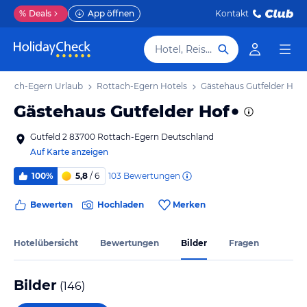
%
Deals
App öffnen
Kontakt
Hotel, Reiseziel
ottach-Egern Urlaub
Rottach-Egern Hotels
Gästehaus Gutfelder Hof
Gästehaus Gutfelder Hof
Gutfeld 2 83700 Rottach-Egern Deutschland
Auf Karte anzeigen
103
Bewertungen
100%
5,8
/ 6
Bewerten
Hochladen
Merken
Hotelübersicht
Bewertungen
Bilder
Fragen
Bilder
(
146
)