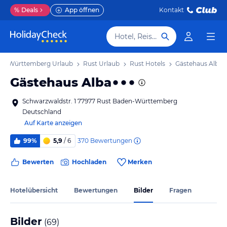
%
Deals
App öffnen
Kontakt
Hotel, Reiseziel
en-Württemberg Urlaub
Rust Urlaub
Rust Hotels
Gästehaus Alba
Gästehaus Alba
Schwarzwaldstr. 1 77977 Rust Baden-Württemberg
Deutschland
Auf Karte anzeigen
370
Bewertungen
99%
5,9
/ 6
Bewerten
Hochladen
Merken
Hotelübersicht
Bewertungen
Bilder
Fragen
Bilder
(
69
)