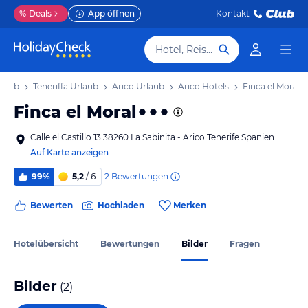
%
Deals
App öffnen
Kontakt
Hotel, Reiseziel
rlaub
Teneriffa Urlaub
Arico Urlaub
Arico Hotels
Finca el Moral
Finca el Moral
Calle el Castillo 13 38260 La Sabinita - Arico Tenerife Spanien
Auf Karte anzeigen
2
Bewertungen
99%
5,2
/ 6
Bewerten
Hochladen
Merken
Hotelübersicht
Bewertungen
Bilder
Fragen
Bilder
(
2
)