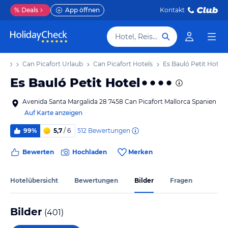
%
Deals
App öffnen
Kontakt
Hotel, Reiseziel
laub
Can Picafort Urlaub
Can Picafort Hotels
Es Bauló Petit Hotel
Es Bauló Petit Hotel
Avenida Santa Margalida 28 7458 Can Picafort Mallorca Spanien
Auf Karte anzeigen
512
Bewertungen
99%
5,7
/ 6
Bewerten
Hochladen
Merken
Hotelübersicht
Bewertungen
Bilder
Fragen
Bilder
(
401
)