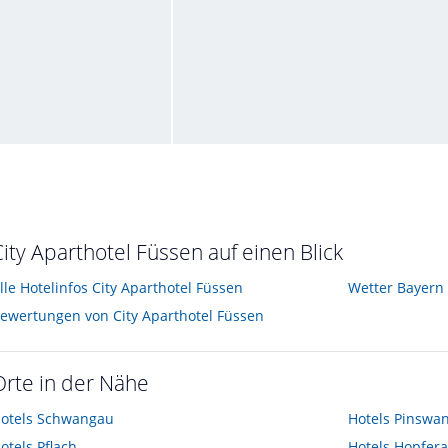
Super Bett
t im August 2012
von Klaus • Verreist im August 2012
City Aparthotel Füssen auf einen Blick
lle Hotelinfos City Aparthotel Füssen
Wetter Bayern
ewertungen von City Aparthotel Füssen
Orte in der Nähe
otels
Schwangau
Hotels
Pinswa
otels
Pflach
Hotels
Hopfer