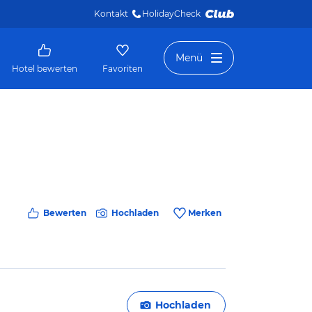
Kontakt
HolidayCheck 
Menü
Hotel bewerten
Favoriten
Bewerten
Hochladen
Merken
Hochladen