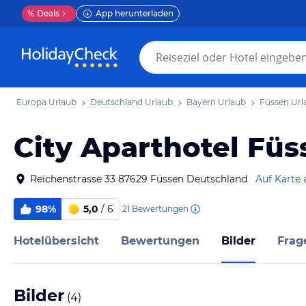
%
Deals
App herunterladen
Europa Urlaub
Deutschland Urlaub
Bayern Urlaub
Füssen Url
City Aparthotel Füs
Reichenstrasse 33 87629 Füssen Deutschland
Auf Karte 
98%
5,0
/ 6
21
Bewertungen
Hotelübersicht
Bewertungen
Bilder
Frag
Bilder
(
4
)