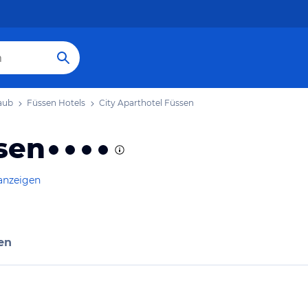
aub
Füssen Hotels
City Aparthotel Füssen
sen
anzeigen
en