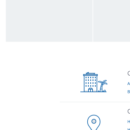
Kleiner Balkon
Extra Raum
von Klaus • Verreist im August 2012
von Klaus • Verreis
A
B
H
H