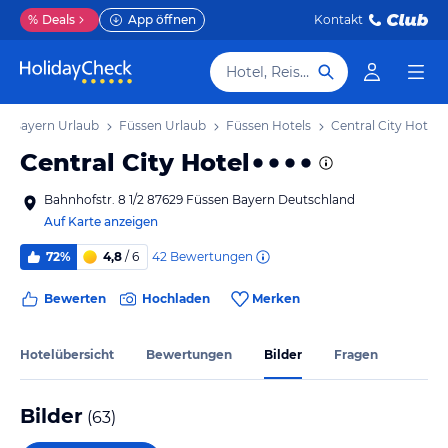
%
Deals
App öffnen
Kontakt
Hotel, Reiseziel
Bayern Urlaub
Füssen Urlaub
Füssen Hotels
Central City Hotel
Central City Hotel
Bahnhofstr. 8 1/2 87629 Füssen Bayern Deutschland
Auf Karte anzeigen
42
Bewertungen
72%
4,8
/ 6
Bewerten
Hochladen
Merken
Hotelübersicht
Bewertungen
Bilder
Fragen
Bilder
(
63
)