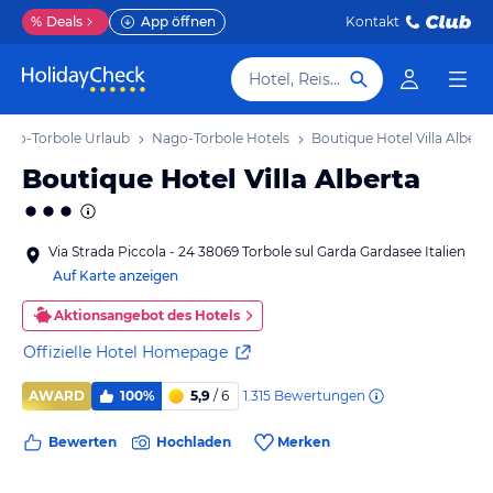
%
Deals
App öffnen
Kontakt
Hotel, Reiseziel
ago-Torbole Urlaub
Nago-Torbole Hotels
Boutique Hotel Villa Albert
Boutique Hotel Villa Alberta
Via Strada Piccola - 24 38069 Torbole sul Garda Gardasee Italien
Auf Karte anzeigen
Aktionsangebot des Hotels
Offizielle Hotel Homepage
1.315
Bewertungen
AWARD
100%
5,9
/ 6
Bewerten
Hochladen
Merken