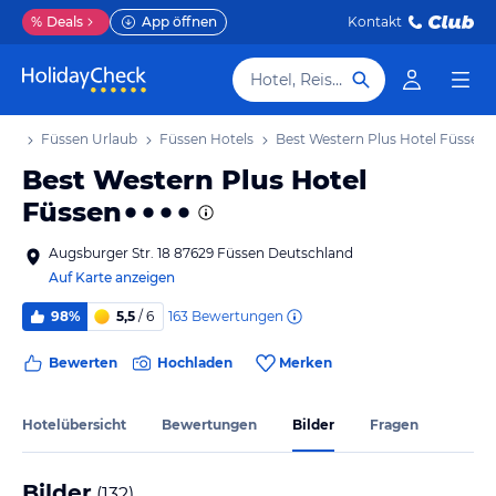
%
Deals
App öffnen
Kontakt
Hotel, Reiseziel
aub
Füssen Urlaub
Füssen Hotels
Best Western Plus Hotel Füssen
Best Western Plus Hotel
Füssen
Augsburger Str. 18 87629 Füssen Deutschland
Auf Karte anzeigen
163
Bewertungen
98%
5,5
/ 6
Bewerten
Hochladen
Merken
Hotelübersicht
Bewertungen
Bilder
Fragen
Bilder
(
132
)