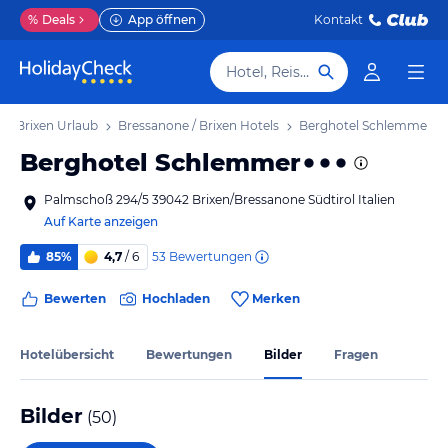
%
Deals
App öffnen
Kontakt
Hotel, Reiseziel
 / Brixen Urlaub
Bressanone / Brixen Hotels
Berghotel Schlemmer
Berghotel Schlemmer
Palmschoß 294/5 39042 Brixen/Bressanone Südtirol Italien
Auf Karte anzeigen
53
Bewertungen
85%
4,7
/ 6
Bewerten
Hochladen
Merken
Hotelübersicht
Bewertungen
Bilder
Fragen
Bilder
(
50
)