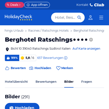
%
Deals
App öffnen
Kontakt
Hotel, Reiseziel
atschings Urlaub
Racines / Ratschings Hotels
Berghotel Ratschings
Berghotel Ratschings
Bichl 10 39040 Ratschings Südtirol Italien
Auf Karte anzeigen
657
Bewertungen
99%
5,8
/ 6
Bewerten
Hochladen
Merken
Hotelübersicht
Bewertungen
Bilder
Fragen
Bilder
(
291
)
Hochladen