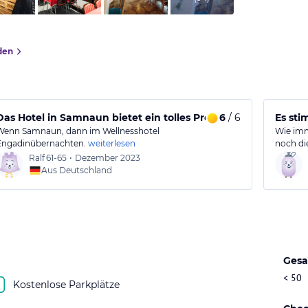
den
Das Hotel in Samnaun bietet ein tolles Preis-Leistungs-Verhäl
6
/ 6
Es sti
Wenn Samnaun, dann im Wellnesshotel
Wie imm
Engadinübernachten.
weiterlesen
noch di
Ralf
61-65
•
Dezember 2023
Aus Deutschland
Gesa
< 50
Kostenlose Parkplätze