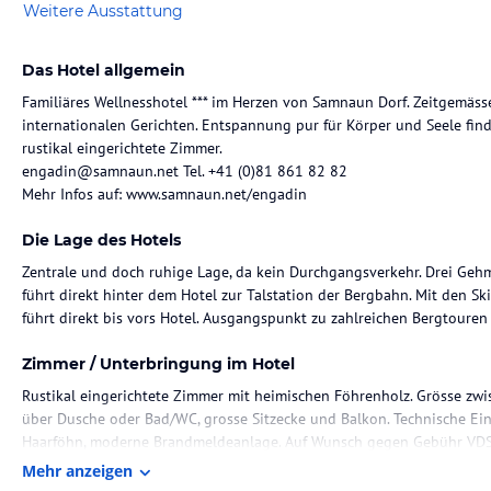
Weitere Ausstattung
Das Hotel allgemein
Familiäres Wellnesshotel *** im Herzen von Samnaun Dorf. Zeitgemäss
internationalen Gerichten. Entspannung pur für Körper und Seele find
rustikal eingerichtete Zimmer.
engadin@samnaun.net Tel. +41 (0)81 861 82 82
Mehr Infos auf: www.samnaun.net/engadin
Die Lage des Hotels
Zentrale und doch ruhige Lage, da kein Durchgangsverkehr. Drei Gehmi
führt direkt hinter dem Hotel zur Talstation der Bergbahn. Mit den Ski'
führt direkt bis vors Hotel. Ausgangspunkt zu zahlreichen Bergtour
Zimmer / Unterbringung im Hotel
Rustikal eingerichtete Zimmer mit heimischen Föhrenholz. Grösse z
über Dusche oder Bad/WC, grosse Sitzecke und Balkon. Technische Einr
Haarföhn, moderne Brandmeldeanlage. Auf Wunsch gegen Gebühr VDSL
Mehr anzeigen
Gastronomie im Hotel