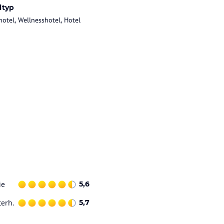
ltyp
hotel, Wellnesshotel, Hotel
ie
5,6
terh.
5,7