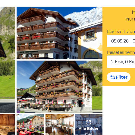
Nur 
Reisezeitrau
05.09.26 - 
Reiseteilneh
2 Erw, 0 Kin
vom Hotelier, Januar 2017
Filter
vom Hotelier, Februar 2019
Alle Bilder
(
54
)