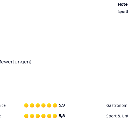
Hote
rne mit ausgezeichneten, fantasievoll
Sport
fet, bei Buchung mit Halbpension
 mit herrlichem Blick zum Muttler (höchster
iedene Thermen laden zum Entspannen ein:
onium, Heubad. Fusssbrudelbecken,
en das Angebot ab.
ewertungen)
ataloginformationen. Alle Angaben ohne
uchung die verbindlichen
Angebotsdetails
des
ice
5,9
Gastronom
e
5,8
Sport & Un