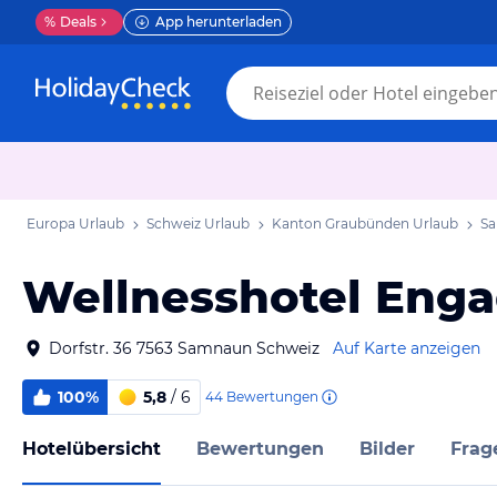
%
Deals
App herunterladen
Europa Urlaub
Schweiz Urlaub
Kanton Graubünden Urlaub
Sa
Wellnesshotel Enga
Dorfstr. 36 7563 Samnaun Schweiz
Auf Karte anzeigen
100%
5,8
/ 6
44
Bewertungen
Hotelübersicht
Bewertungen
Bilder
Frag