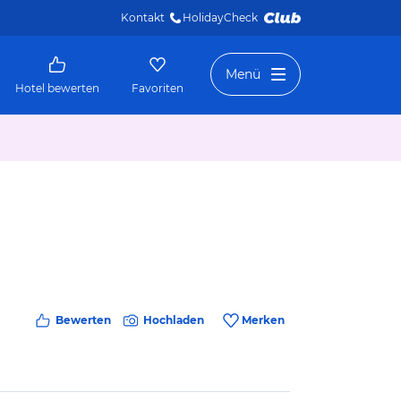
Kontakt
HolidayCheck 
Menü
Hotel bewerten
Favoriten
Bewerten
Hochladen
Merken