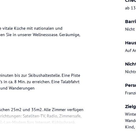
Chec
ab 13
Barri
e vitale Küche mit nationalen und
Nicht
en Sie in unserer Wellnessoase. Geräumige,
Haus
Auf A
Nich
Nicht
nuten bis zur Skibushaltestelle. Eine Piste
s in ca. 8 Min. zu erreichen. Eine Talabfahrt
Pers
en und Wanderungen
Franz
Ziel
wischen 25m2 und 35m2. Alle Zimmer verfügen
Winte
ichtungen: Sateliten-TV, Radio, Zimmersafe,
Wande
-Lan-Modem fürs Internet, Kühlschrank.
Kind,