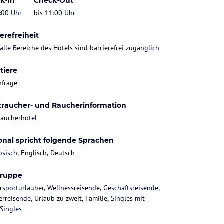
k-In
Check-Out
:00 Uhr
bis 11:00 Uhr
erefreiheit
 alle Bereiche des Hotels sind barrierefrei zugänglich
tiere
nfrage
traucher- und Raucherinformation
raucherhotel
onal spricht folgende Sprachen
ösisch, Englisch, Deutsch
gruppe
rsporturlauber, Wellnessreisende, Geschäftsreisende,
rreisende, Urlaub zu zweit, Familie, Singles mit
 Singles