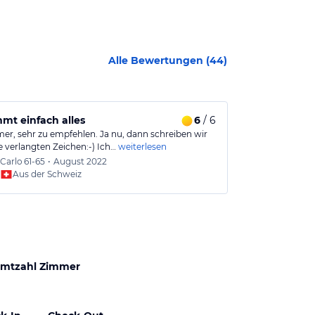
Alle Bewertungen (
44
)
tnis.
mmt einfach alles
6
/ 6
Toll gelege
er, sehr zu empfehlen. Ja nu, dann schreiben wir
Wir wurden seh
e verlangten Zeichen:-) Ich…
weiterlesen
gelegenem Hot
Carlo
61-65
•
August 2022
Christi
Aus der Schweiz
Aus
mtzahl Zimmer