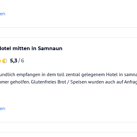
len
Hotel mitten in Samnaun
5,3
/ 6
eundlich empfangen in dem toll zentral gelegenem Hotel in samna
r geholfen. Glutenfreies Brot / Speisen wurden auch auf Anfrage
len