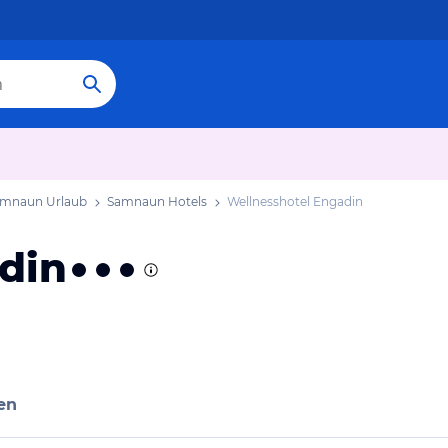
mnaun Urlaub
Samnaun Hotels
Wellnesshotel Engadin
din
en