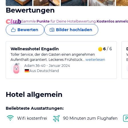
Bewertungen
Sammle
Punkte
für Deine Hotelbewertung.
Kostenlos anmel
Bewerten
Bilder hochladen
Wellnesshotel Engadin
6
/ 6
Toller Service, der den Gästen einen angenehmen
Aufenthalt garantiert. Leckeres Frühstück…
weiterlesen
Adam
36-40
•
Januar 2024
Aus Deutschland
Hotel allgemein
Beliebteste Ausstattungen:
Wifi kostenfrei
90 Minuten zum Flughafen