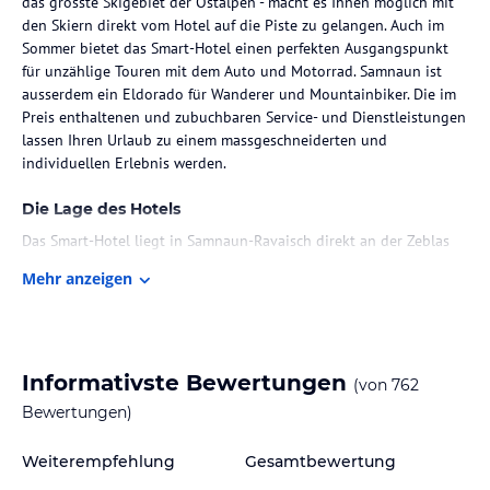
das grösste Skigebiet der Ostalpen - macht es Ihnen möglich mit
den Skiern direkt vom Hotel auf die Piste zu gelangen. Auch im
Sommer bietet das Smart-Hotel einen perfekten Ausgangspunkt
für unzählige Touren mit dem Auto und Motorrad. Samnaun ist
ausserdem ein Eldorado für Wanderer und Mountainbiker. Die im
Preis enthaltenen und zubuchbaren Service- und Dienstleistungen
lassen Ihren Urlaub zu einem massgeschneiderten und
individuellen Erlebnis werden.
Die Lage des Hotels
Das Smart-Hotel liegt in Samnaun-Ravaisch direkt an der Zeblas
Abfahrt, nur wenige Meter von der Talstation der Bergbahn
Mehr anzeigen
Zimmer / Unterbringung im Hotel
Moderne und helle Zimmer für 1 bis 2 Personen und 2 bis 4
Informativste Bewertungen
(von
762
Personen mit zubuchbaren Serviceleistungen.
Bewertungen)
Gastronomie im Hotel
Weiterempfehlung
Gesamtbewertung
Frühstücksbuffet