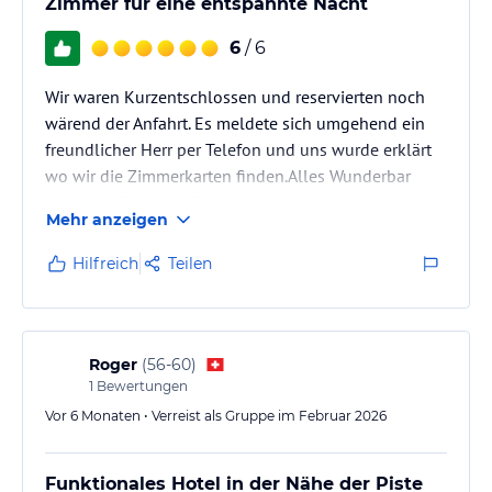
Zimmer für eine entspannte Nacht
6
/ 6
Wir waren Kurzentschlossen und reservierten noch
wärend der Anfahrt. Es meldete sich umgehend ein
freundlicher Herr per Telefon und uns wurde erklärt
wo wir die Zimmerkarten finden.Alles Wunderbar
geklappt. Einfache Zimmer mit dem nötigsten,
Mehr anzeigen
Dusche WC und seperat noch ein Lavabo. Gut
geschlafen und gut gefrühstückt mit feinem Brot vom
Hilfreich
Teilen
Dorfbeck. Wir kommen wieder!
Roger
(
56-60
)
1
Bewertungen
Vor 6 Monaten • Verreist als Gruppe im Februar 2026
Funktionales Hotel in der Nähe der Piste