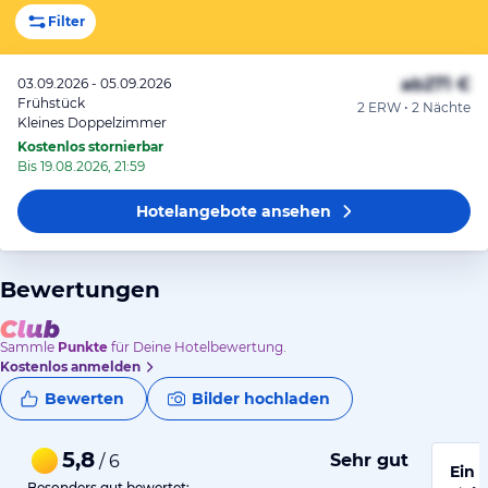
Filter
ab
271 €
03.09.2026 - 05.09.2026
Frühstück
2 ERW • 2 Nächte
Kleines Doppelzimmer
Kostenlos stornierbar
Bis 19.08.2026, 21:59
Hotelangebote
ansehen
Bewertungen
Sammle
Punkte
für Deine Hotelbewertung.
Kostenlos anmelden
Bewerten
Bilder hochladen
5,8
Sehr gut
/ 6
Ein 
Besonders gut bewertet: