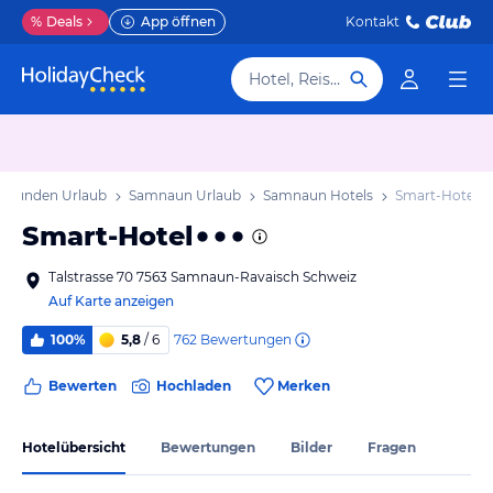
%
Deals
App öffnen
Kontakt
Hotel, Reiseziel
ubünden Urlaub
Samnaun Urlaub
Samnaun Hotels
Smart-Hotel
Smart-Hotel
Talstrasse 70 7563 Samnaun-Ravaisch Schweiz
Auf Karte anzeigen
762
Bewertungen
100%
5,8
/ 6
Bewerten
Hochladen
Merken
Hotelübersicht
Bewertungen
Bilder
Fragen