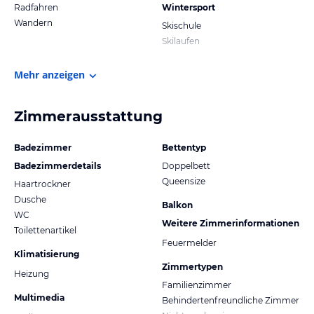
Radfahren
Wintersport
Wandern
Skischule
Skilaufen
Mehr anzeigen
Zimmerausstattung
Badezimmer
Bettentyp
Badezimmerdetails
Doppelbett
Queensize
Haartrockner
Dusche
Balkon
WC
Weitere Zimmerinformationen
Toilettenartikel
Feuermelder
Klimatisierung
Zimmertypen
Heizung
Familienzimmer
Multimedia
Behindertenfreundliche Zimmer