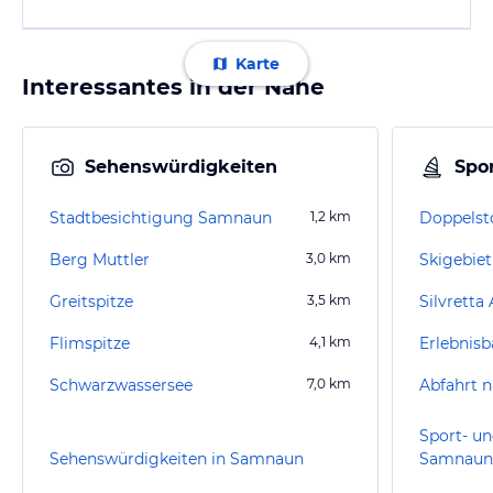
Karte
Interessantes in der Nähe
Sehenswürdigkeiten
Spor
Stadtbesichtigung Samnaun
1,2
km
Doppels
Berg Muttler
3,0
km
Skigebie
Greitspitze
3,5
km
Silvretta
Flimspitze
4,1
km
Schwarzwassersee
7,0
km
Abfahrt 
Sport- un
Sehenswürdigkeiten in Samnaun
Samnaun