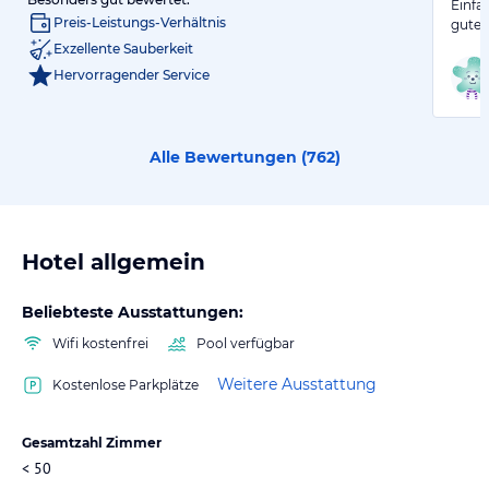
Einfa
Preis-Leistungs-Verhältnis
gutem
Exzellente Sauberkeit
Hervorragender Service
Alle Bewertungen (
762
)
Hotel allgemein
Beliebteste Ausstattungen:
Wifi kostenfrei
Pool verfügbar
Weitere Ausstattung
Kostenlose Parkplätze
Gesamtzahl Zimmer
< 50