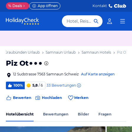
%
Deals
App öffnen
Kontakt
Hotel, Reiseziel
on Graubünden Urlaub
Samnaun Urlaub
Samnaun Hotels
Piz Ot
Piz Ot
12 Sudstrasse 7563 Samnaun Schweiz
Auf Karte anzeigen
33
Bewertungen
100%
5,8
/ 6
Bewerten
Hochladen
Merken
Hotelübersicht
Bewertungen
Bilder
Fragen