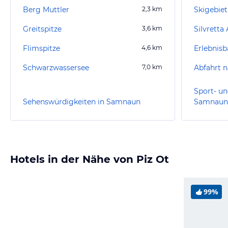
Berg Muttler
2,3
km
Skigebie
Greitspitze
3,6
km
Silvretta
Flimspitze
4,6
km
Schwarzwassersee
7,0
km
Abfahrt 
Sport- un
Sehenswürdigkeiten in Samnaun
Samnaun
Hotels in der Nähe von Piz Ot
99%