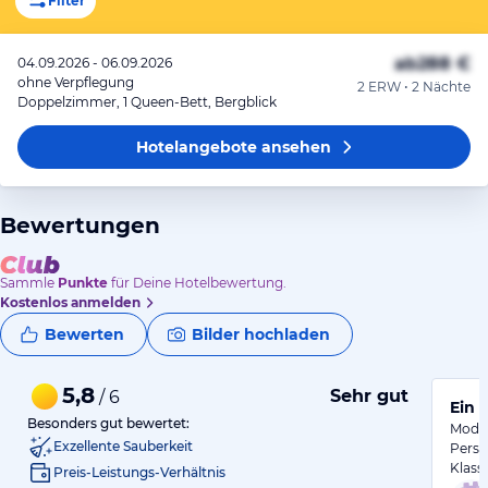
Filter
ab
288 €
04.09.2026 - 06.09.2026
ohne Verpflegung
2 ERW • 2 Nächte
Doppelzimmer, 1 Queen-Bett, Bergblick
Hotelangebote
ansehen
Bewertungen
Sammle
Punkte
für Deine Hotelbewertung.
Kostenlos anmelden
Bewerten
Bilder hochladen
5,8
Sehr gut
/ 6
Ein 
Besonders gut bewertet:
Moder
Exzellente Sauberkeit
Perso
Klass
Preis-Leistungs-Verhältnis