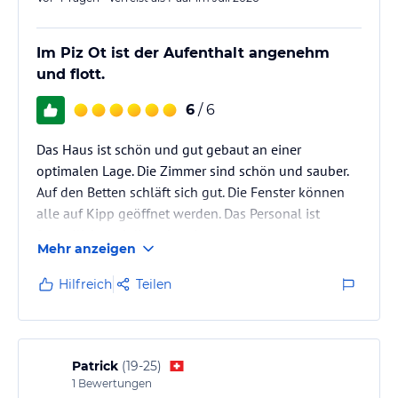
Im Piz Ot ist der Aufenthalt angenehm
und flott.
6
/ 6
Das Haus ist schön und gut gebaut an einer
optimalen Lage. Die Zimmer sind schön und sauber.
Auf den Betten schläft sich gut. Die Fenster können
alle auf Kipp geöffnet werden. Das Personal ist
freundlich und dienstbereit.
Mehr anzeigen
Die Gästekarte bietet viele interessante
Möglichkeiten. Die zahlreichen Wanderwege sind
Hilfreich
Teilen
hervorragend.
Patrick
(
19-25
)
1
Bewertungen