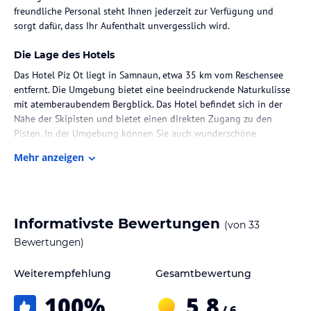
freundliche Personal steht Ihnen jederzeit zur Verfügung und
sorgt dafür, dass Ihr Aufenthalt unvergesslich wird.
Die Lage des Hotels
Das Hotel Piz Ot liegt in Samnaun, etwa 35 km vom Reschensee
entfernt. Die Umgebung bietet eine beeindruckende Naturkulisse
mit atemberaubendem Bergblick. Das Hotel befindet sich in der
Nähe der Skipisten und bietet einen direkten Zugang zu den
Pisten. In der Umgebung können Sie auch wunderschöne
Wanderwege entdecken. Das Public Health Bath - Hot Spring liegt
Mehr anzeigen
etwa 38 km entfernt.
Zimmer / Unterbringung im Hotel
Das Hotel Piz Ot verfügt über eine Junior-Suite und 11
Informativste Bewertungen
(von
33
Doppelzimmer. Die Zimmer sind gemütlich eingerichtet und bieten
Annehmlichkeiten wie einen Flachbild-TV, kostenfreies WLAN und
Bewertungen)
einen eigenen Balkon mit Blick auf die Berge. Ein Schreibtisch und
ein eigenes Bad mit Dusche, Badewanne und Whirlpool sind
Weiterempfehlung
Gesamtbewertung
ebenfalls vorhanden. Familienzimmer sind auf Anfrage verfügbar.
100
%
5,8
/ 6