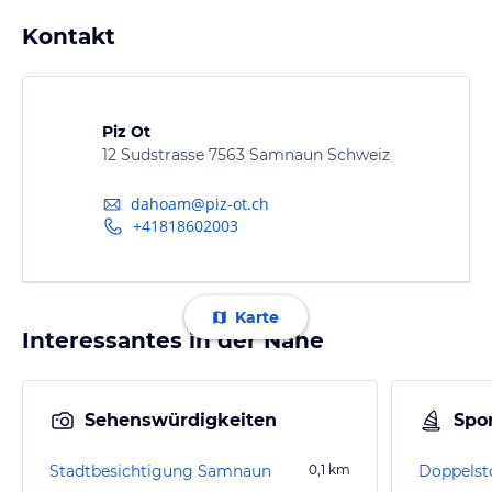
Kontakt
Piz Ot
12 Sudstrasse 7563 Samnaun Schweiz
dahoam@piz-ot.ch
+41818602003
Karte
Interessantes in der Nähe
Sehenswürdigkeiten
Spor
Stadtbesichtigung Samnaun
0,1
km
Doppels