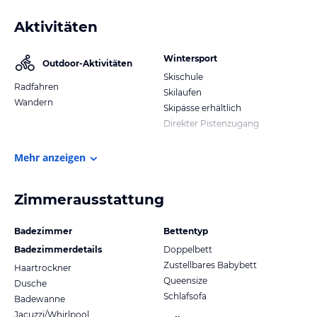
Aktivitäten
Wintersport
Outdoor-Aktivitäten
Skischule
Radfahren
Skilaufen
Wandern
Skipässe erhältlich
Direkter Pistenzugang
Mehr anzeigen
Zimmerausstattung
Badezimmer
Bettentyp
Badezimmerdetails
Doppelbett
Zustellbares Babybett
Haartrockner
Queensize
Dusche
Schlafsofa
Badewanne
Jacuzzi/Whirlpool