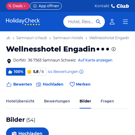
%
Deals
App öffnen
Kontakt
Hotel, Reiseziel
rlaub
Samnaun Urlaub
Samnaun Hotels
Wellnesshotel Engadin
Wellnesshotel Engadin
Dorfstr. 36 7563 Samnaun Schweiz
Auf Karte anzeigen
44
Bewertungen
100%
5,8
/ 6
Bewerten
Hochladen
Merken
Hotelübersicht
Bewertungen
Bilder
Fragen
Bilder
(
54
)
Hochladen