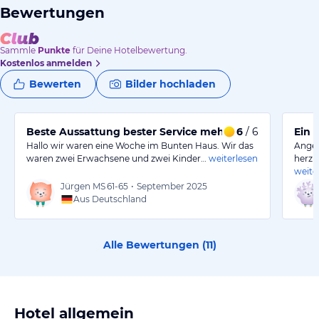
Bewertungen
Sammle
Punkte
für Deine Hotelbewertung.
Kostenlos anmelden
Bewerten
Bilder hochladen
Beste Aussattung bester Service mehr geht nicht
6
/ 6
Ein 
Hallo wir waren eine Woche im Bunten Haus. Wir das
Angef
waren zwei Erwachsene und zwei Kinder…
weiterlesen
herzl
weite
Jürgen MS
61-65
•
September 2025
Aus Deutschland
Alle Bewertungen (
11
)
Hotel allgemein