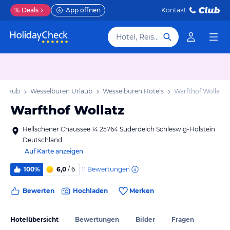
%
Deals
App öffnen
Kontakt
Hotel, Reiseziel
 Urlaub
Wesselburen Urlaub
Wesselburen Hotels
Warfthof Wollatz
Warfthof Wollatz
Hellschener Chaussee 14 25764 Süderdeich Schleswig-Holstein
Deutschland
Auf Karte anzeigen
11
Bewertungen
100%
6,0
/ 6
Bewerten
Hochladen
Merken
Hotelübersicht
Bewertungen
Bilder
Fragen