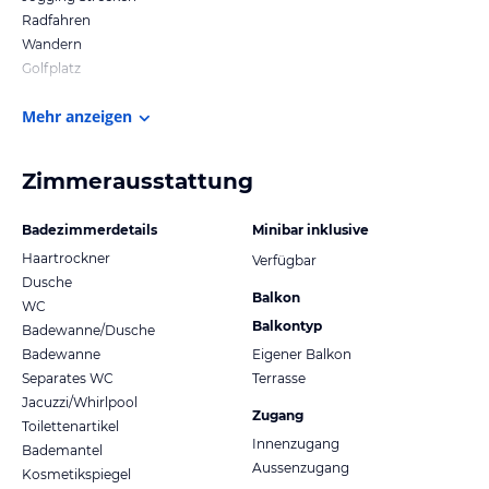
Radfahren
Wandern
Golfplatz
Mehr anzeigen
Zimmerausstattung
Badezimmerdetails
Minibar inklusive
Haartrockner
Verfügbar
Dusche
Balkon
WC
Balkontyp
Badewanne/Dusche
Badewanne
Eigener Balkon
Separates WC
Terrasse
Jacuzzi/Whirlpool
Zugang
Toilettenartikel
Innenzugang
Bademantel
Aussenzugang
Kosmetikspiegel