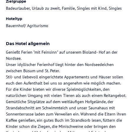
Zielgruppe
Badeurlauber, Urlaub zu zweit, Familie, Singles mit Kind, Singles
Hoteltyp
Bauernhof/ Agriturismo
Das Hotel allgemein
Genießt Ferien "mit Feinsinn" auf unserem Bioland- Hof an der
Nordsee.
Unser idyllischer Ferienhof liegt hinter den Nordseedeichen
zwischen Büsum und St. Peter.
Stil- und liebevoll eingerichtete Appartements und Häuser sollen
euch den Aufenthalt bei uns so angenehm wie möglich machen.
Für die Kinder bieten wir diverse Spielmöglichkeiten, den
natürlichen Umgang mit vielen Tieren als auch einem Reitangebot.
Gemütliche Sitzplätze auf dem weitläufigen Hofgelände, der
Strandabschnitt am Schwimmteich und unser Saunahaus mit
Sonnenterrasse laden zum Verweilen ein. Während die Eltern ihren
Kaffee genießen, ein gutes Buch im Strandkorb lesen, füttern die
Kinder schon die Ziegen, die Minischweine oder bringen den