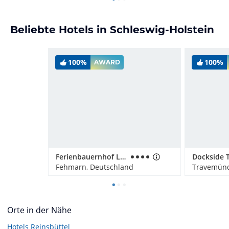
Beliebte Hotels in Schleswig-Holstein
100%
100%
AWARD
Ferienbauernhof Liesenberg mit Meerblick
Fehmarn, Deutschland
Travemünd
Orte in der Nähe
Hotels
Reinsbüttel