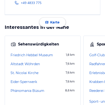
+49 4833 775
Karte
Interessantes in der Nähe
Sehenswürdigkeiten
Spor
Friedrich Hebbel Museum
1,8
km
Golf-Club
Altstadt Wöhrden
7,6
km
Radfahr
St. Nicolai Kirche
7,6
km
Erlebnisb
Eider-Sperrwerk
7,6
km
Krabben-
Phänomania Büsum
8,6
km
Reederei
Sport- un