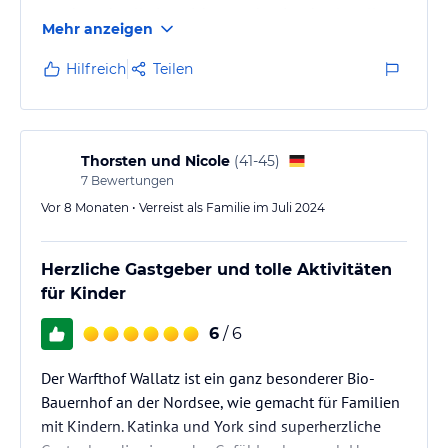
geschmackvoll eingerichtet und es ist absolut alles
jeweiligen Veranstalters.
Mehr anzeigen
da, was man braucht für einen schönen Urlaub.
Die Gastgeber waren sehr herzlich. So macht Urlaub
Hilfreich
Teilen
auf dem Bauernhof Spaß.
Thorsten und Nicole
(
41-45
)
7
Bewertungen
Vor 8 Monaten • Verreist als Familie im Juli 2024
Herzliche Gastgeber und tolle Aktivitäten
für Kinder
6
/ 6
Der Warfthof Wallatz ist ein ganz besonderer Bio-
Bauernhof an der Nordsee, wie gemacht für Familien
mit Kindern. Katinka und York sind superherzliche