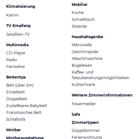
Mobiliar
Klimatisierung
Küche
Kamin
Schreibtisch
TV-Empfang
Sitzecke
Satelliten-TV
Haushaltsgeräte
Multimedia
Mikrowelle
Geschirrspüler
CD-Player
Waschmaschine
Radio
Bügeleisen
Fernseher
Kaffee- und
Bettentyp
Teezubereitungsmöglichkeiten
Kühlschrank
Bett (über 2m)
Einzelbett
Weitere Zimmerinformationen
Doppelbett
Feuermelder
Zustellbares Babybett
Französisches Bett
Safe
Schlafsofa
Zimmertypen
Minibar
Doppelzimmer
Ferienwohnung
Minibarausstattung