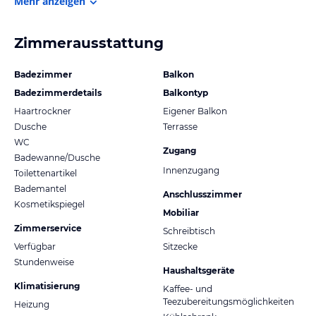
Mehr anzeigen
Zimmerausstattung
Badezimmer
Balkon
Badezimmerdetails
Balkontyp
Haartrockner
Eigener Balkon
Dusche
Terrasse
WC
Zugang
Badewanne/Dusche
Innenzugang
Toilettenartikel
Bademantel
Anschlusszimmer
Kosmetikspiegel
Mobiliar
Zimmerservice
Schreibtisch
Verfügbar
Sitzecke
Stundenweise
Haushaltsgeräte
Klimatisierung
Kaffee- und
Teezubereitungsmöglichkeiten
Heizung