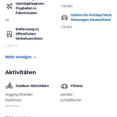
nächstgelegenen
< 50 km
Flughafen in
Fahrminuten
Station für HolidayCheck
Mietwagen Deutschland
1 h
< 10 km
Entfernung zu
öffentlichen
Verkehrsmitteln
< 500 m
Mehr anzeigen
Aktivitäten
Outdoor-Aktivitäten
Fitness
Jogging Strecken
Aerobic
Radfahren
Schließfächer
Wandern