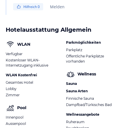
Viele Grüße Nadja
Melden
Hilfreich
0
Hotelausstattung Allgemein
Parkmöglichkeiten
WLAN
Parkplatz
Verfügbar
Öffentliche Parkplätze
Kostenloser WLAN-
vorhanden
Internetzugang inklusive
Wellness
WLAN Kostenfrei
Gesamtes Hotel
Sauna
Lobby
Sauna Arten
Zimmer
Finnische Sauna
Dampfbad/Türkisches Bad
Pool
Wellnessangebote
Innenpool
Ruheraum
Aussenpool