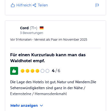
Das Bad ist recht groß, könnte aber eine Auffrischung
Hilfreich
Teilen
gebrauchen.
Cord
(
71+
)
3
Bewertungen
Vor 9 Monaten • Verreist als Paar im November 2025
Für einen Kurzurlaub kann man das
Waldhotel empf.
4
/ 6
Die Lage des Hotels ist gut. Natur und Wandern.Die
Sehenswürdigkeiten sind ganz in der Nähe /
Externsteine / Hermansdenkmahl
Mehr anzeigen