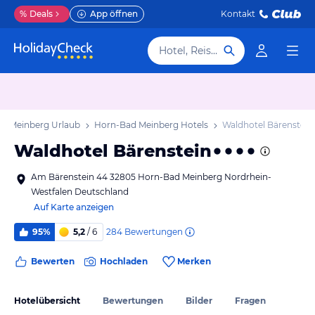
%
Deals
App öffnen
Kontakt
Hotel, Reiseziel
d Meinberg Urlaub
Horn-Bad Meinberg Hotels
Waldhotel Bärenstein
Waldhotel Bärenstein
Am Bärenstein 44 32805 Horn-Bad Meinberg Nordrhein-
Westfalen Deutschland
Auf Karte anzeigen
284
Bewertungen
95%
5,2
/ 6
Bewerten
Hochladen
Merken
Hotelübersicht
Bewertungen
Bilder
Fragen