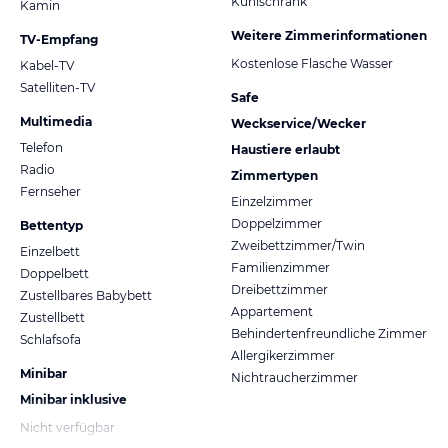
Kühlschrank
Kamin
Weitere Zimmerinformationen
TV-Empfang
Kostenlose Flasche Wasser
Kabel-TV
Satelliten-TV
Safe
Multimedia
Weckservice/Wecker
Telefon
Haustiere erlaubt
Radio
Zimmertypen
Fernseher
Einzelzimmer
Doppelzimmer
Bettentyp
Zweibettzimmer/Twin
Einzelbett
Familienzimmer
Doppelbett
Dreibettzimmer
Zustellbares Babybett
Appartement
Zustellbett
Behindertenfreundliche Zimmer
Schlafsofa
Allergikerzimmer
Minibar
Nichtraucherzimmer
Minibar inklusive
Nicht verfügbar