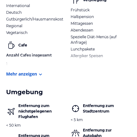
International
Frühstück
Deutsch
Halbpension
Gutbürgerlich/Hausmannskost
Mittagessen
Regional
Abendessen
Vegetarisch
Spezielle Diät-Menüs (auf
Anfrage)
Cafe
Lunchpakete
Anzahl Cafes insgesamt
Allergiker Speisen
1
Mehr anzeigen
Umgebung
Entfernung zum
Entfernung zum
nächstgelegenen
Stadtzentrum
Flughafen
< 5 km
< 50 km
Entfernung zur
Entfernung zum
Autobahn