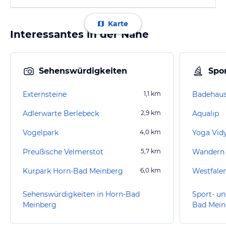
Karte
Interessantes in der Nähe
Sehenswürdigkeiten
Spor
Externsteine
1,1
km
Badehaus
Adlerwarte Berlebeck
2,9
km
Aqualip
Vogelpark
4,0
km
Yoga Vid
Preußische Velmerstot
5,7
km
Wandern
Kurpark Horn-Bad Meinberg
6,0
km
Westfale
Sehenswürdigkeiten in Horn-Bad
Sport- un
Meinberg
Bad Mein