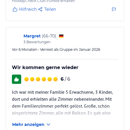
HolidayCheck Club-Punkte erhalten
Hilfreich
Teilen
Margret
(
66-70
)
3
Bewertungen
Vor 6 Monaten • Verreist als Gruppe im Januar 2026
Wir kommen gerne wieder
6
/ 6
Ich war mit meiner Familie 5 Erwachsene, 3 Kinder,
dort und erhielten alle Zimmer nebeneinander. Mit
dem Familienzimmer perfekt gelöst. Große, schön
eingerichtete Zimmer, alle mit Balkon. Es gab eine
Kaffee-Kapselmaschine in jedem Zimmer, die wir
Mehr anzeigen
auch gut nutzten. Teezubereitung war auch möglich.