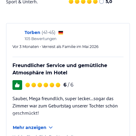
Sport & Unterh.
lies vor der Buchung die verbindlichen
Angebotsdetails
5,0
des
jeweiligen Veranstalters.
Torben
(
41-45
)
105
Bewertungen
Vor 3 Monaten • Verreist als Familie im Mai 2026
Freundlicher Service und gemütliche
Atmosphäre im Hotel
6
/ 6
Sauber, Mega freundlich, super lecker…sogar das
Zimmer war zum Geburtstag unserer Tochter schön
geschmückt!
Mehr anzeigen