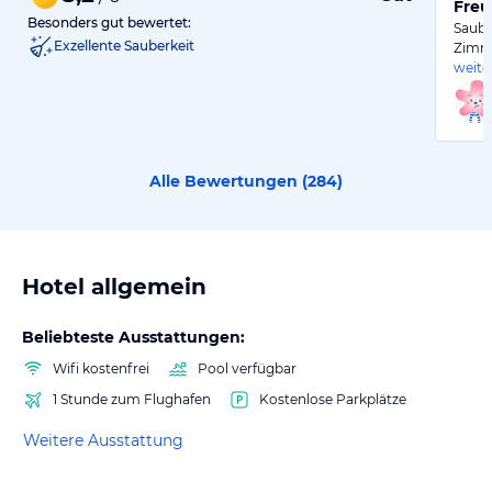
Freu
Besonders gut bewertet:
Saube
Exzellente Sauberkeit
Zimme
weite
Alle Bewertungen (
284
)
Hotel allgemein
Beliebteste Ausstattungen:
Wifi kostenfrei
Pool verfügbar
1 Stunde zum Flughafen
Kostenlose Parkplätze
Weitere Ausstattung