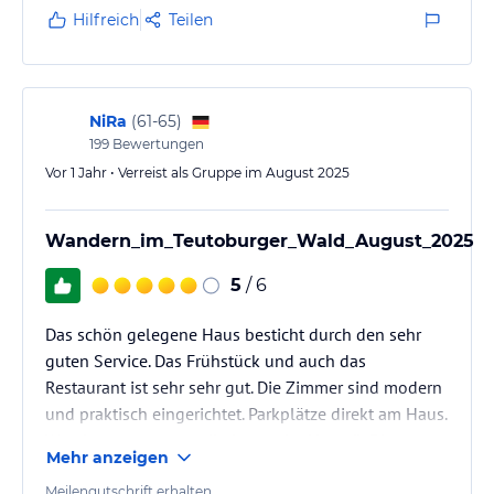
Hilfreich
Teilen
NiRa
(
61-65
)
199
Bewertungen
Vor 1 Jahr • Verreist als Gruppe im August 2025
Wandern_im_Teutoburger_Wald_August_2025
5
/ 6
Das schön gelegene Haus besticht durch den sehr
guten Service. Das Frühstück und auch das
Restaurant ist sehr sehr gut. Die Zimmer sind modern
und praktisch eingerichtet. Parkplätze direkt am Haus.
Wanderwege starten direkt vor der Haustür.Die
Mehr anzeigen
Externsteine sind etwa 20 Minuten fussläufig
entfernt.
Meilengutschrift erhalten