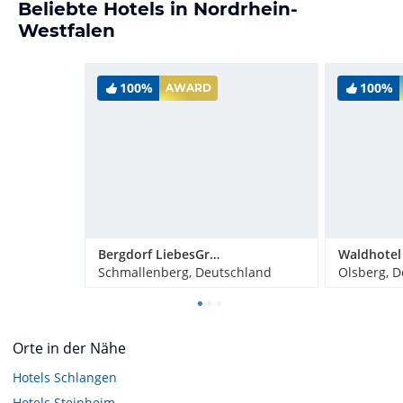
Beliebte Hotels in Nordrhein-
Westfalen
100%
100%
AWARD
Bergdorf LiebesGrün
Schmallenberg, Deutschland
Olsberg, 
Orte in der Nähe
Hotels
Schlangen
Hotels
Steinheim