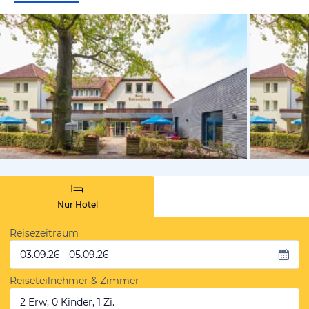
vom Hoteli
Nur Hotel
Reisezeitraum
03.09.26 - 05.09.26
Reiseteilnehmer & Zimmer
2 Erw, 0 Kinder, 1 Zi.